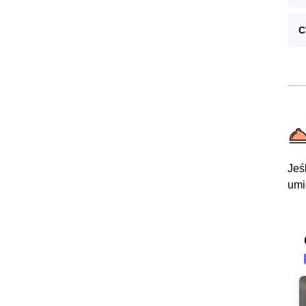
C
Jeś
umi