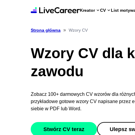
Kreator
CV
List motyw
»
Wzory CV
Strona główna
Wzory CV dla 
zawodu
Zobacz 100+ darmowych CV wzorów dla różnych 
przykładowe gotowe wzory CV napisane przez ek
siebie w PDF lub Word.
Stwórz CV teraz
Ulepsz s