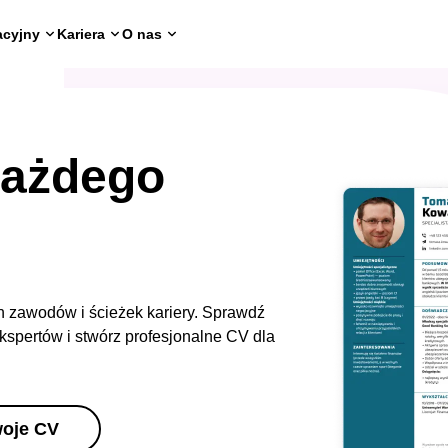
acyjny
Kariera
O nas
każdego
zawodów i ścieżek kariery. Sprawdź
spertów i stwórz profesjonalne CV dla
woje CV