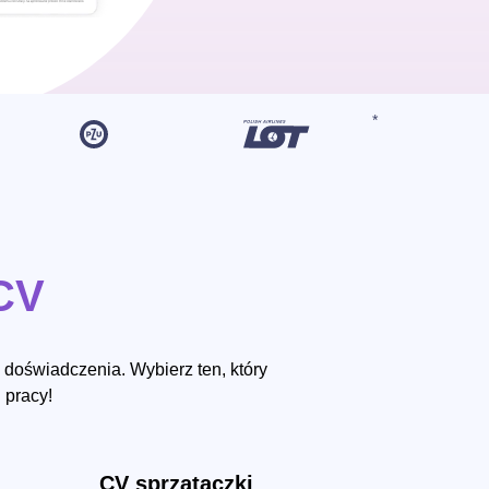
CV
doświadczenia. Wybierz ten, który
 pracy!
CV sprzątaczki
CV stu