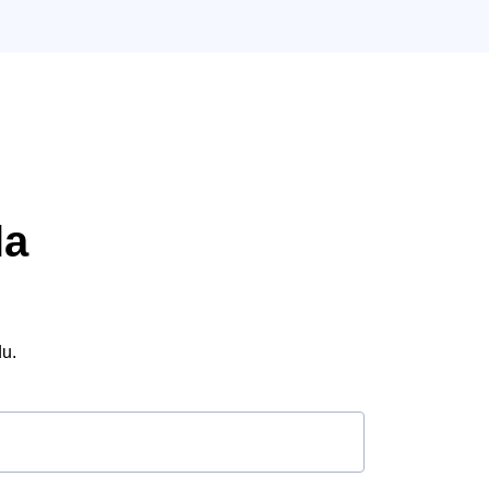
la
u.