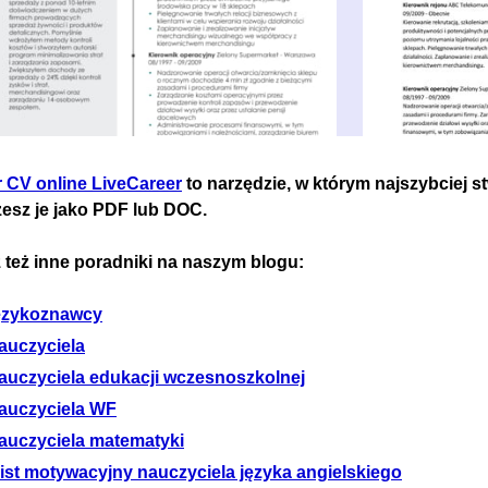
r CV online LiveCareer
to narzędzie, w którym najszybciej s
zesz je jako PDF lub DOC.
 też inne poradniki na naszym blogu:
ęzykoznawcy
auczyciela
auczyciela edukacji wczesnoszkolnej
auczyciela WF
auczyciela matematyki
list motywacyjny nauczyciela języka angielskiego