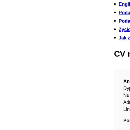
Engl
Poda
Poda
Życi
Jak 
CV 
An
Dy
Nu
Adr
Lin
Po