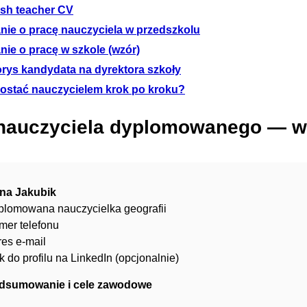
ish teacher CV
nie o pracę nauczyciela w przedszkolu
nie o pracę w szkole (wzór)
orys kandydata na dyrektora szkoły
zostać nauczycielem krok po kroku?
nauczyciela dyplomowanego — w
na Jakubik
plomowana nauczycielka geografii
mer telefonu
es e-mail
k do profilu na LinkedIn (opcjonalnie)
dsumowanie i cele zawodowe