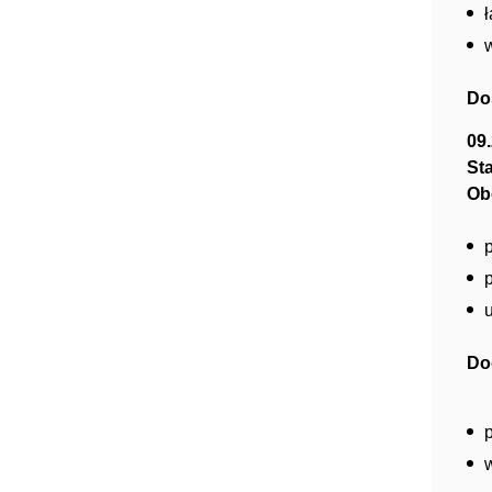
Do
09
St
Ob
p
Do