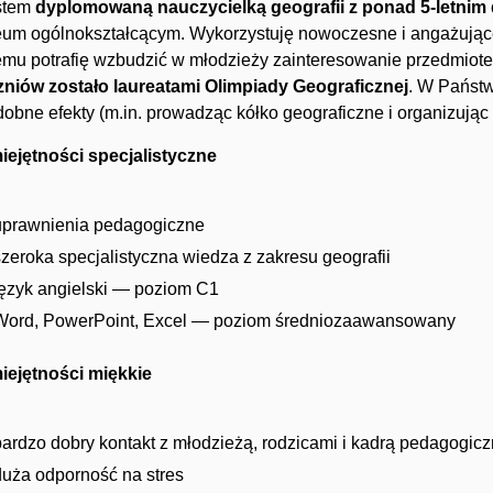
stem
dyplomowaną nauczycielką geografii z ponad 5-letni
eum ogólnokształcącym. Wykorzystuję nowoczesne i angażując
mu potrafię wzbudzić w młodzieży zainteresowanie przedmiote
zniów zostało laureatami Olimpiady Geograficznej
. W Państ
obne efekty (m.in. prowadząc kółko geograficzne i organizując 
iejętności specjalistyczne
uprawnienia pedagogiczne
szeroka specjalistyczna wiedza z zakresu geografii
język angielski — poziom C1
Word, PowerPoint, Excel — poziom średniozaawansowany
iejętności miękkie
bardzo dobry kontakt z młodzieżą, rodzicami i kadrą pedagogic
duża odporność na stres