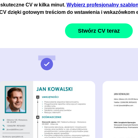
 skuteczne CV w kilka minut.
Wybierz profesjonalny szablo
 CV dzięki gotowym treściom do wstawienia i wskazówkom 
Stwórz CV teraz