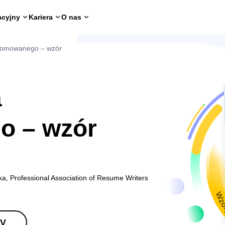
acyjny
Kariera
O nas
plomowanego – wzór
a
o – wzór
ka, Professional Association of Resume Writers
Wzo
CV