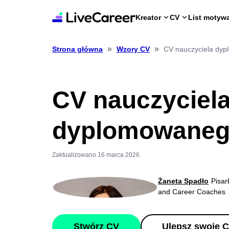
Kreator
CV
List motyw
»
»
CV nauczyciela dy
Strona główna
Wzory CV
CV nauczyciel
dyplomowaneg
Zaktualizowano 16 marca 2026
Żaneta Spadło
Pisar
and Career Coaches
Stwórz CV
Ulepsz swoje 