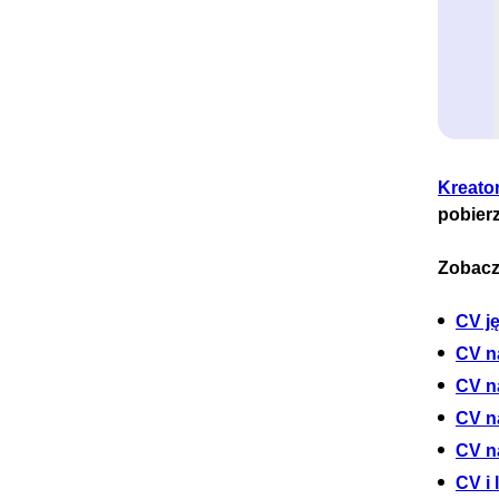
Kreato
pobier
Zobacz
CV j
CV n
CV n
CV n
CV n
CV i 