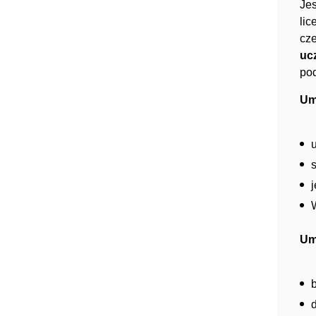
Je
lic
cze
uc
pod
Um
Um