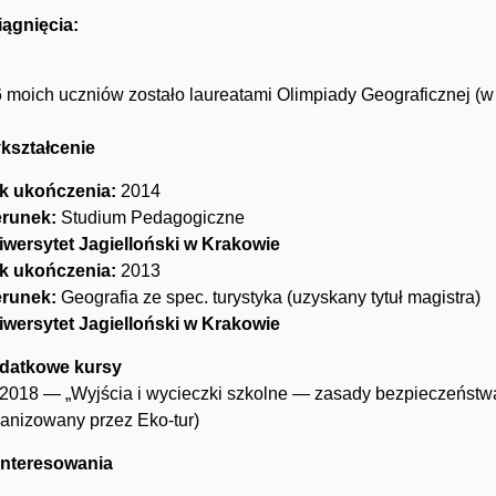
iągnięcia:
6 moich uczniów zostało laureatami Olimpiady Geograficznej (w
kształcenie
k ukończenia:
2014
erunek:
Studium Pedagogiczne
iwersytet Jagielloński w Krakowie
k ukończenia:
2013
erunek:
Geografia ze spec. turystyka (uzyskany tytuł magistra)
iwersytet Jagielloński w Krakowie
datkowe kursy
2018 — „Wyjścia i wycieczki szkolne — zasady bezpieczeństwa i
anizowany przez Eko-tur)
interesowania