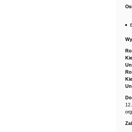
Os
Wy
Ro
Ki
Un
Ro
Ki
Un
Do
12.
org
Za