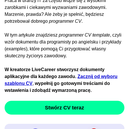
Praca w branży IT za często wiąże się z wysokimi
zarobkami i ciekawymi wyzwaniami zawodowymi.
Marzenie, prawda? Ale żeby je spełnić, będziesz
potrzebował dobrego
programmer CV
.
W tym artykule znajdziesz
programmer CV template
, czyli
wzór dokumentu dla programisty po angielsku i przykłady
(
examples
), które pomogą Ci przygotować własny
skuteczny życiorys zawodowy.
W kreatorze LiveCareer stworzysz dokumenty
aplikacyjne dla każdego zawodu.
Zacznij od wyboru
szablonu CV
,
wypełnij go gotowymi treściami do
wstawienia i zdobądź wymarzoną pracę.
Stwórz CV teraz