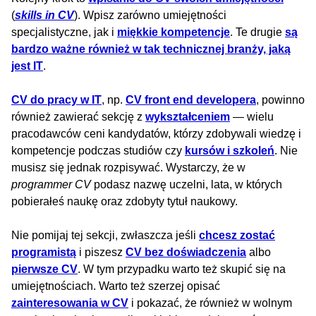
(
skills in CV
). Wpisz zarówno umiejętności
specjalistyczne, jak i
miękkie kompetencje
. Te drugie
są
bardzo ważne również w tak technicznej branży, jaką
jest IT
.
CV do pracy w IT
, np.
CV front end developera
, powinno
również zawierać sekcję z
wykształceniem
— wielu
pracodawców ceni kandydatów, którzy zdobywali wiedzę i
kompetencje podczas studiów czy
kursów i szkoleń
. Nie
musisz się jednak rozpisywać. Wystarczy, że w
programmer CV
podasz nazwę uczelni, lata, w których
pobierałeś naukę oraz zdobyty tytuł naukowy.
Nie pomijaj tej sekcji, zwłaszcza jeśli
chcesz zostać
programistą
i piszesz
CV bez doświadczenia
albo
pierwsze CV
. W tym przypadku warto też skupić się na
umiejętnościach. Warto też szerzej opisać
zainteresowania w CV
i pokazać, że również w wolnym