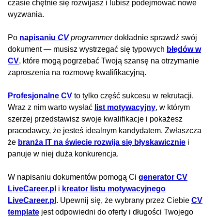
czasie chętnie się rozwijasz i lubisz podejmować nowe
wyzwania.
Po
napisaniu
CV
programmer
dokładnie sprawdź swój
dokument — musisz wystrzegać się typowych
błędów w
CV
, które mogą pogrzebać Twoją szansę na otrzymanie
zaproszenia na rozmowę kwalifikacyjną.
Profesjonalne CV
to tylko część sukcesu w rekrutacji.
Wraz z nim warto wysłać
list motywacyjny
, w którym
szerzej przedstawisz swoje kwalifikacje i pokażesz
pracodawcy, że jesteś idealnym kandydatem. Zwłaszcza
że
branża IT na świecie rozwija się błyskawicznie
i
panuje w niej duża konkurencja.
W napisaniu dokumentów pomogą Ci
generator CV
LiveCareer.pl
i
kreator listu motywacyjnego
LiveCareer.pl
. Upewnij się, że wybrany przez Ciebie
CV
template
jest odpowiedni do oferty i długości Twojego