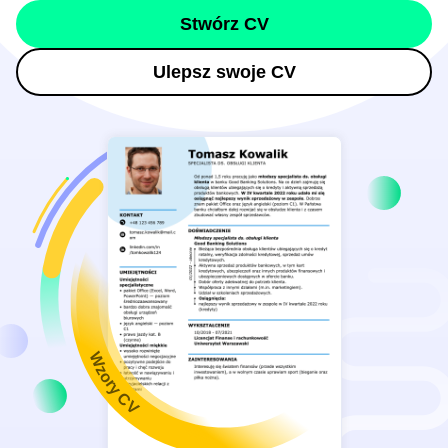
Stwórz CV
Ulepsz swoje CV
Wzory CV