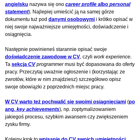
angielsku
nazywa się ono
career profile
albo
personal
statement
). Najlepiej umieścić ją na samej górze
dokumentu tuż pod
danymi osobowymi
i krótko opisać w
niej swoje najważniejsze umiejętności, doświadczenie i
osiągnięcia.
Następnie powinieneś starannie opisać swoje
doświadczenie zawodowe w CV
, czyli
work experience
.
Ta
sekcja
CV
programmer
musi być dopasowana do oferty
pracy. Przeczytaj uważnie ogłoszenie i (korzystając ze
zwrotów, które w nim znajdziesz) szczegółowo opisz
swoje obowiązki z poprzednich miejsc pracy.
W CV warto też pochwalić się swoimi osiągnięciami
(
po
ang.
key achievements
), np. zoptymalizowaniem
jakiegoś procesu, szybkim awansem czy zwiększeniem
zysku firmy.
Kolejny krok to
wpisanie do CV swoich umiejętności