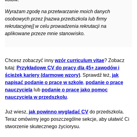
Wyrażam zgodę na przetwarzanie moich danych
osobowych przez [nazwa przedszkola lub firmy
rekrutacyjnej] w celu prowadzenia rekrutacji na
aplikowane przeze mnie stanowisko.
Chcesz zobaczyć inny
wzór curriculum vitae
? Zobacz
tutaj:
Przykładowe CV do pracy dla 45+ zawodów i
ścieżek kariery (darmowe wzory)
. Sprawdź też,
jak
napisać podanie o pracę w szkole
,
podanie o pracę
nauczyciela
lub
podanie o pracę jako pomoc
nauczyciela w przedszkolu
.
Już wiesz,
jak powinno wyglądać CV
do przedszkola.
Teraz omówimy jego poszczególne sekcje, aby ułatwić Ci
stworzenie skutecznego życiorysu.