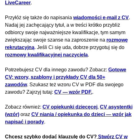
LiveCareer
.
Przyłóż się także do napisania
wiadomości e-mail z CV
.
Nadaj jej zachęcający tytuł, a w treści krótko przybliż
odbiorcy swoje najważniejsze kwalifikacje, tym samym
zwiększając swoje szanse na zaproszenie na
rozmowę
rekrutacyjną
. Jeśli Ci się uda, dobrze przygotuj się do
rozmowy kwalifikacyjnej naczyciela
.
Potrzebujesz CV dla innego zawodu? Zobacz:
Gotowe
CV: wzory, szablony i przykłady CV dla 50+
zawodów
. Szukasz też wzoru CV w PDF dla swojego
zawodu? Zajrzyj tutaj:
CV — wzór PDF.
.
Zobacz również:
CV opiekunki dziecęcej
,
CV asystentki
(wzór)
oraz
CV niania / opiekunka do dzieci — wzór jak
napisać i porady
.
Chcesz szybko dodać klauzulę do CV?
Stwórz CV w