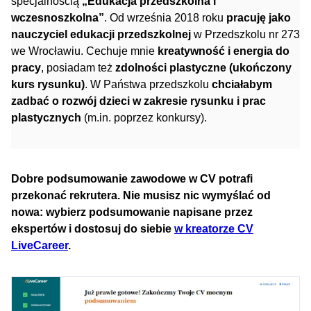
specjalnością
„Edukacja przedszkolna i
wczesnoszkolna”
. Od września 2018 roku
pracuję jako
nauczyciel edukacji przedszkolnej
w Przedszkolu nr 273
we Wrocławiu. Cechuje mnie
kreatywność i energia do
pracy
, posiadam też
zdolności plastyczne (ukończony
kurs rysunku)
. W Państwa przedszkolu
chciałabym
zadbać o rozwój dzieci w zakresie rysunku i prac
plastycznych
(m.in. poprzez konkursy).
Dobre podsumowanie zawodowe w CV potrafi
przekonać rekrutera. Nie musisz nic wymyślać od
nowa: wybierz podsumowanie napisane przez
ekspertów i dostosuj do siebie
w kreatorze CV
LiveCareer
.