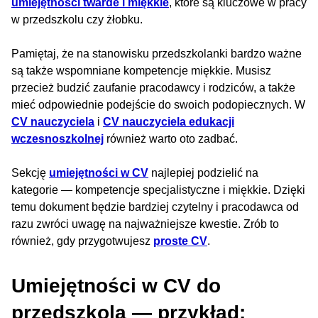
umiejętności twarde i miękkie
, które są kluczowe w pracy
w przedszkolu czy żłobku.
Pamiętaj, że na stanowisku przedszkolanki bardzo ważne
są także wspomniane kompetencje miękkie. Musisz
przecież budzić zaufanie pracodawcy i rodziców, a także
mieć odpowiednie podejście do swoich podopiecznych. W
CV nauczyciela
i
CV nauczyciela edukacji
wczesnoszkolnej
również warto oto zadbać.
Sekcję
umiejętności w CV
najlepiej podzielić na
kategorie — kompetencje specjalistyczne i miękkie. Dzięki
temu dokument będzie bardziej czytelny i pracodawca od
razu zwróci uwagę na najważniejsze kwestie. Zrób to
również, gdy przygotwujesz
proste CV
.
Umiejętności w CV do
przedszkola — przykład: