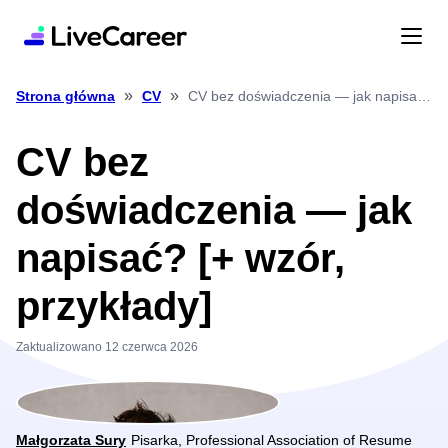
»
»
CV bez doświadczenia — jak napisać? [+ wzór, przykłady]
Strona główna
CV
CV bez
doświadczenia — jak
napisać? [+ wzór,
przykłady]
Zaktualizowano 12 czerwca 2026
Małgorzata Sury
Pisarka, Professional Association of Resume