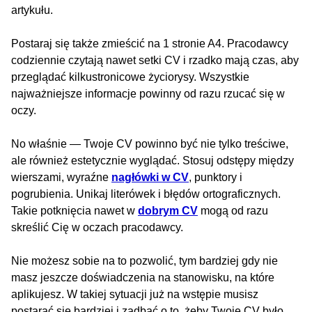
artykułu.
Postaraj się także zmieścić na 1 stronie A4. Pracodawcy
codziennie czytają nawet setki CV i rzadko mają czas, aby
przeglądać kilkustronicowe życiorysy. Wszystkie
najważniejsze informacje powinny od razu rzucać się w
oczy.
No właśnie — Twoje CV powinno być nie tylko treściwe,
ale również estetycznie wyglądać. Stosuj odstępy między
wierszami, wyraźne
nagłówki w CV
, punktory i
pogrubienia. Unikaj literówek i błędów ortograficznych.
Takie potknięcia nawet w
dobrym CV
mogą od razu
skreślić Cię w oczach pracodawcy.
Nie możesz sobie na to pozwolić, tym bardziej gdy nie
masz jeszcze doświadczenia na stanowisku, na które
aplikujesz. W takiej sytuacji już na wstępie musisz
postarać się bardziej i zadbać o to, żeby Twoje CV było