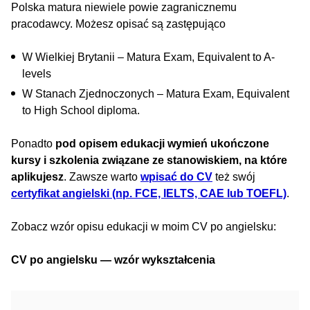
Polska matura niewiele powie zagranicznemu
pracodawcy. Możesz opisać są zastępująco
W Wielkiej Brytanii – Matura Exam, Equivalent to A-
levels
W Stanach Zjednoczonych – Matura Exam, Equivalent
to High School diploma.
Ponadto
pod opisem edukacji wymień ukończone
kursy i szkolenia związane ze stanowiskiem, na które
aplikujesz
. Zawsze warto
wpisać do CV
też swój
certyfikat angielski (np. FCE, IELTS, CAE lub TOEFL)
.
Zobacz wzór opisu edukacji w moim CV po angielsku:
CV po angielsku — wzór wykształcenia