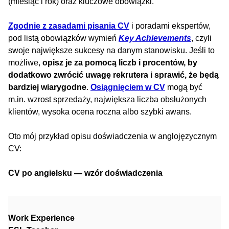
(miesiąc i rok) oraz kluczowe obowiązki.
Zgodnie z zasadami pisania CV
i poradami ekspertów,
pod listą obowiązków wymień
Key Achievements
, czyli
swoje największe sukcesy na danym stanowisku. Jeśli to
możliwe,
opisz je za pomocą liczb i procentów, by
dodatkowo zwrócić uwagę rekrutera i sprawić, że będą
bardziej wiarygodne
.
Osiągnięciem w CV
mogą być
m.in. wzrost sprzedaży, największa liczba obsłużonych
klientów, wysoka ocena roczna albo szybki awans.
Oto mój przykład opisu doświadczenia w anglojęzycznym
CV:
CV po angielsku — wzór doświadczenia
Work Experience