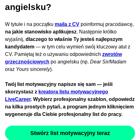
angielsku?
W tytule i na początku
maila z CV
poinformuj pracodawcę,
na jakie stanowisko aplikujesz
. Następnie krótko
wyjaśnij,
dlaczego to właśnie Ty jesteś najlepszym
kandydatem
— w tym celu wymień swój kluczowy atut z
CV. Pamiętaj też o używaniu odpowiednich
zwrotów
grzecznościowych
po angielsku (np.
Dear Sir/Madam
oraz
Yours sincerely
).
Twój list motywacyjny napisze się sam — jeśli
skorzystasz z
kreatora listu motywacyjnego
LiveCareer
. Wybierz profesjonalny szablon, odpowiedz
na kilka prostych pytań, a program jednym kliknięciem
wygeneruje dla Ciebie profesjonalny list do pracy.
Stwórz list motywacyjny teraz