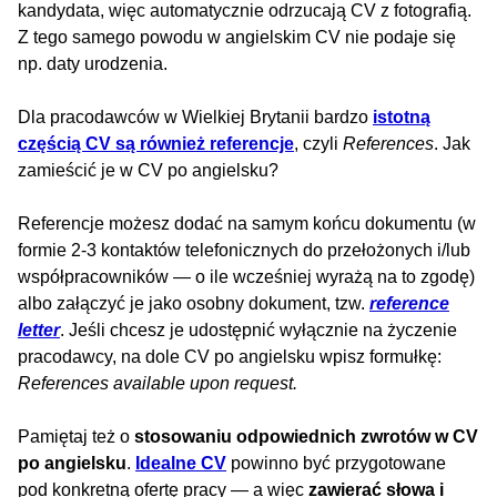
kandydata, więc automatycznie odrzucają CV z fotografią.
Z tego samego powodu w angielskim CV nie podaje się
np. daty urodzenia.
Dla pracodawców w Wielkiej Brytanii bardzo
istotną
częścią CV są również referencje
, czyli
References
. Jak
zamieścić je w CV po angielsku?
Referencje możesz dodać na samym końcu dokumentu (w
formie 2-3 kontaktów telefonicznych do przełożonych i/lub
współpracowników — o ile wcześniej wyrażą na to zgodę)
albo załączyć je jako osobny dokument, tzw.
reference
letter
. Jeśli chcesz je udostępnić wyłącznie na życzenie
pracodawcy, na dole CV po angielsku wpisz formułkę:
References available upon request.
Pamiętaj też o
stosowaniu odpowiednich zwrotów w CV
po angielsku
.
Idealne CV
powinno być przygotowane
pod konkretną ofertę pracy — a więc
zawierać słowa i