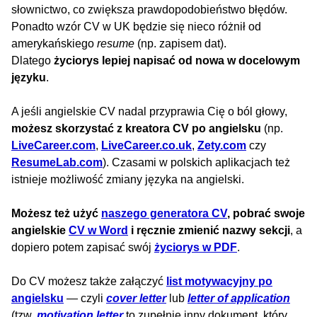
słownictwo, co zwiększa prawdopodobieństwo błędów.
Ponadto wzór CV w UK będzie się nieco różnił od
amerykańskiego
resume
(np. zapisem dat).
Dlatego
życiorys lepiej napisać od nowa w docelowym
języku
.
A jeśli angielskie CV nadal przyprawia Cię o ból głowy,
możesz skorzystać z kreatora CV po angielsku
(np.
LiveCareer.com
,
LiveCareer.co.uk
,
Zety.com
czy
ResumeLab.com
). Czasami w polskich aplikacjach też
istnieje możliwość zmiany języka na angielski.
Możesz też użyć
naszego generatora CV
, pobrać swoje
angielskie
CV w Word
i ręcznie zmienić nazwy sekcji
, a
dopiero potem zapisać swój
życiorys w PDF
.
Do CV możesz także załączyć
list motywacyjny po
angielsku
— czyli
cover letter
lub
letter of application
(tzw.
motivation letter
to zupełnie inny dokument, który