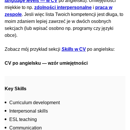
language levels
— w CV
po angielsku). Umiejętności
miękkie to np.
zdolności interpersonalne
i
praca w
zespole
. Jesli więc lista Twoich kompetencji jest długa, to
moim zdaniem lepiej zawrzeć je w dwóch osobnych
sekcjach (lub wpisać osobno np. programy czy języki
obce).
Zobacz mój przykład sekcji
Skills
w CV
po angielsku:
CV po angielsku — wzór umiejętności
Key Skills
Curriculum development
Interpersonal skills
ESL teaching
Communication