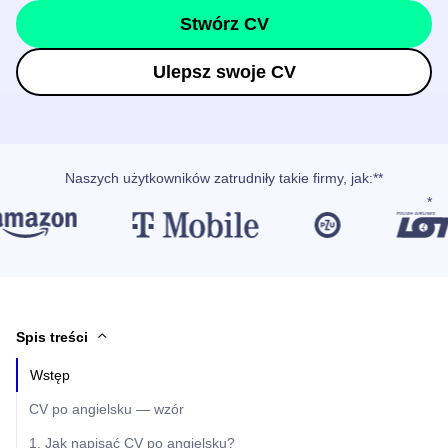
Stwórz CV
Ulepsz swoje CV
Naszych użytkowników
zatrudniły takie firmy, jak
:**
Spis treści
Wstęp
CV po angielsku — wzór
1. Jak napisać CV po angielsku?