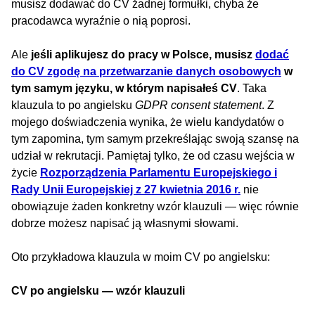
musisz dodawać do CV żadnej formułki, chyba że
pracodawca wyraźnie o nią poprosi.
Ale
jeśli aplikujesz do pracy w Polsce, musisz
dodać
do CV zgodę na przetwarzanie danych osobowych
w
tym samym języku, w którym napisałeś CV
. Taka
klauzula to po angielsku
GDPR consent statement
. Z
mojego doświadczenia wynika, że wielu kandydatów o
tym zapomina, tym samym przekreślając swoją szansę na
udział w rekrutacji. Pamiętaj tylko, że od czasu wejścia w
życie
Rozporządzenia Parlamentu Europejskiego i
Rady Unii Europejskiej z 27 kwietnia 2016 r.
nie
obowiązuje żaden konkretny wzór klauzuli — więc równie
dobrze możesz napisać ją własnymi słowami.
Oto przykładowa klauzula w moim CV po angielsku:
CV po angielsku — wzór klauzuli