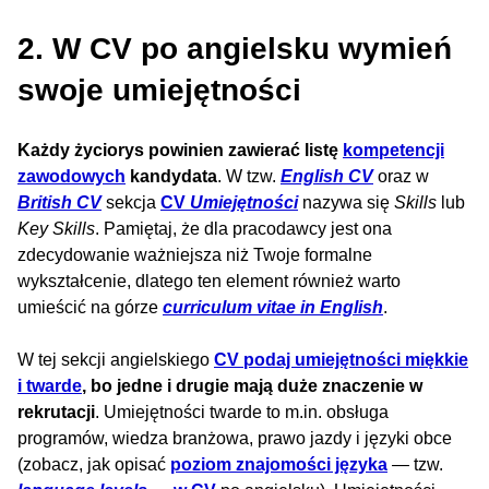
2. W CV po angielsku wymień
swoje umiejętności
Każdy życiorys powinien zawierać listę
kompetencji
zawodowych
kandydata
. W tzw.
English CV
oraz w
British CV
sekcja
CV
Umiejętności
nazywa się
Skills
lub
Key Skills
. Pamiętaj, że dla pracodawcy jest ona
zdecydowanie ważniejsza niż Twoje formalne
wykształcenie, dlatego ten element również warto
umieścić na górze
curriculum vitae in English
.
W tej sekcji angielskiego
CV
podaj umiejętności miękkie
i twarde
, bo jedne i drugie mają duże znaczenie w
rekrutacji
. Umiejętności twarde to m.in. obsługa
programów, wiedza branżowa, prawo jazdy i języki obce
(zobacz, jak opisać
poziom znajomości języka
— tzw.