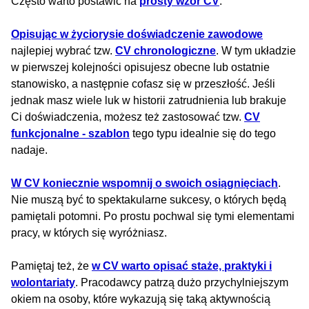
Często warto postawić na
prosty wzór CV
.
Opisując w życiorysie doświadczenie zawodowe
najlepiej wybrać tzw.
CV chronologiczne
. W tym układzie
w pierwszej kolejności opisujesz obecne lub ostatnie
stanowisko, a następnie cofasz się w przeszłość. Jeśli
jednak masz wiele luk w historii zatrudnienia lub brakuje
Ci doświadczenia, możesz też zastosować tzw.
CV
funkcjonalne - szablon
tego typu idealnie się do tego
nadaje.
W CV koniecznie wspomnij o swoich osiągnięciach
.
Nie muszą być to spektakularne sukcesy, o których będą
pamiętali potomni. Po prostu pochwal się tymi elementami
pracy, w których się wyróżniasz.
Pamiętaj też, że
w CV warto opisać staże, praktyki i
wolontariaty
. Pracodawcy patrzą dużo przychylniejszym
okiem na osoby, które wykazują się taką aktywnością