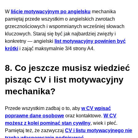
W
liście motywacyjnym po angielsku
mechanika
pamiętaj przede wszystkim o angielskich zwrotach
grzecznościowych i wspomnianych wcześniej słowach
kluczowych. Staraj się być jak najbardziej zwięzły i
konkretny — angielski
list motywacyjny powinien być
krótki
i zająć maksymalnie 3/4 strony A4.
8. Co jeszcze musisz wiedzieć
pisząc CV i list motywacyjny
mechanika?
Przede wszystkim zadbaj o to, aby
w CV wpisać
poprawne dane osobowe
oraz kontaktowe.
W CV
możesz z kolei pominąć stan cywilny
, wiek i płeć.
Pamiętaj też, że zazwyczaj
CV i listu motywacyjnego nie
trzeba własnoręcznie podpisywać
.