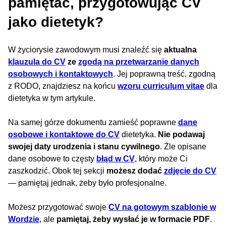
pamiętać, przygotowując CV
jako dietetyk?
W życiorysie zawodowym musi znaleźć się
aktualna
klauzula do CV
ze
zgodą na przetwarzanie danych
osobowych i kontaktowych
. Jej poprawną treść, zgodną
z RODO, znajdziesz na końcu
wzoru curriculum vitae
dla
dietetyka w tym artykule.
Na samej górze dokumentu zamieść poprawne
dane
osobowe i kontaktowe do CV
dietetyka.
Nie podawaj
swojej daty urodzenia i stanu cywilnego
. Źle opisane
dane osobowe to częsty
błąd w CV
, który może Ci
zaszkodzić. Obok tej sekcji
możesz dodać
zdjęcie do CV
— pamiętaj jednak, żeby było profesjonalne.
Możesz przygotować swoje
CV na gotowym szablonie w
Wordzie
, ale
pamiętaj, żeby wysłać je w formacie PDF
.