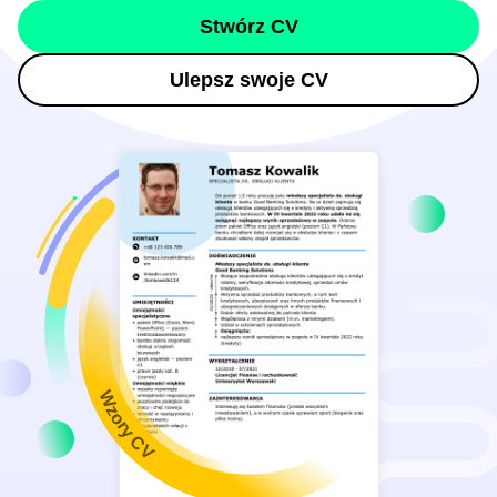
Stwórz CV
Ulepsz swoje CV
Wzory CV