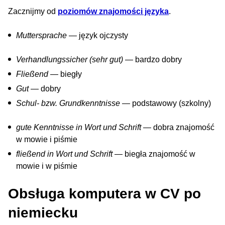
Zacznijmy od
poziomów znajomości języka
.
Muttersprache
— język ojczysty
Verhandlungssicher (sehr gut)
— bardzo dobry
Fließend
— biegły
Gut
— dobry
Schul- bzw. Grundkenntnisse
— podstawowy (szkolny)
gute Kenntnisse in Wort und Schrift
— dobra znajomość
w mowie i piśmie
fließend in Wort und Schrift
— biegła znajomość w
mowie i w piśmie
Obsługa komputera w CV po
niemiecku