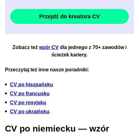
Przejdź do kreatora CV
Zobacz też
wzór CV
dla jednego z 70+ zawodów i
ścieżek kariery.
Przeczytaj też inne nasze poradniki:
CV po hiszpańsku
CV po francusku
CV po rosyjsku
CV po ukraińsku
.
CV po niemiecku — wzór