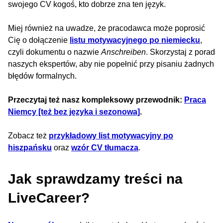
swojego CV kogoś, kto dobrze zna ten język.
Miej również na uwadze, że pracodawca może poprosić
Cię o dołączenie
listu motywacyjnego po niemiecku
,
czyli dokumentu o nazwie
Anschreiben
. Skorzystaj z porad
naszych ekspertów, aby nie popełnić przy pisaniu żadnych
błędów formalnych.
Przeczytaj też nasz kompleksowy przewodnik:
Praca
Niemcy [też bez języka i sezonowa]
.
Zobacz też
przykładowy list motywacyjny po
hiszpańsku
oraz
wzór CV tłumacza
.
Jak sprawdzamy treści na
LiveCareer?