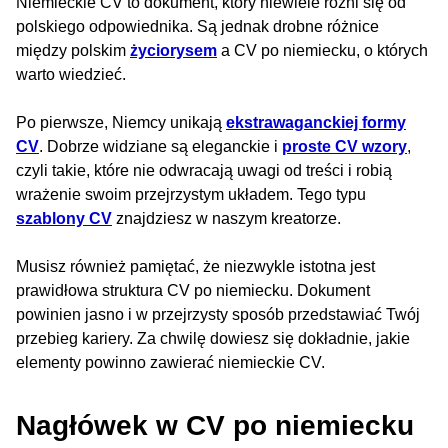
Niemieckie CV to dokument, który niewiele różni się od
polskiego odpowiednika. Są jednak drobne różnice
między polskim
życiorysem
a CV po niemiecku, o których
warto wiedzieć.
Po pierwsze, Niemcy unikają
ekstrawaganckiej formy
CV
. Dobrze widziane są eleganckie i
proste CV wzory
,
czyli takie, które nie odwracają uwagi od treści i robią
wrażenie swoim przejrzystym układem. Tego typu
szablony CV
znajdziesz w naszym kreatorze.
Musisz również pamiętać, że niezwykle istotna jest
prawidłowa struktura CV po niemiecku. Dokument
powinien jasno i w przejrzysty sposób przedstawiać Twój
przebieg kariery. Za chwilę dowiesz się dokładnie, jakie
elementy powinno zawierać niemieckie CV.
Nagłówek w CV po niemiecku