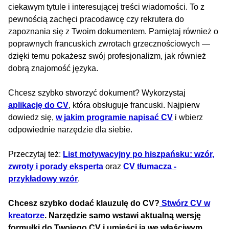
ciekawym tytule i interesującej treści wiadomości. To z
pewnością zachęci pracodawcę czy rekrutera do
zapoznania się z Twoim dokumentem. Pamiętaj również o
poprawnych francuskich zwrotach grzecznościowych —
dzięki temu pokażesz swój profesjonalizm, jak również
dobrą znajomość języka.
Chcesz szybko stworzyć dokument? Wykorzystaj
aplikację do CV
, która obsługuje francuski. Najpierw
dowiedz się,
w jakim programie napisać CV
i wbierz
odpowiednie narzędzie dla siebie.
Przeczytaj też:
List motywacyjny po hiszpańsku: wzór,
zwroty i porady eksperta
oraz
CV tłumacza -
przykładowy wzór
.
Chcesz szybko dodać klauzulę do CV?
Stwórz CV w
kreatorze
. Narzędzie samo wstawi aktualną wersję
formułki do Twojego CV i umieści ją we właściwym