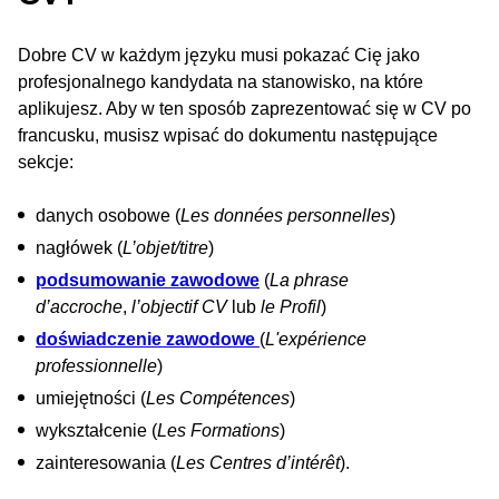
Dobre CV w każdym języku musi pokazać Cię jako
profesjonalnego kandydata na stanowisko, na które
aplikujesz. Aby w ten sposób zaprezentować się w CV po
francusku, musisz wpisać do dokumentu następujące
sekcje:
danych osobowe (
Les données personnelles
)
nagłówek (
L’objet/titre
)
podsumowanie zawodowe
(
La phrase
d’accroche
,
l’objectif CV
lub
le Profil
)
doświadczenie zawodowe
(
L'expérience
professionnelle
)
umiejętności (
Les Compétences
)
wykształcenie (
Les Formations
)
zainteresowania (
Les Centres d’intérêt
).