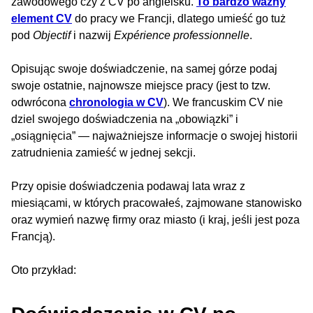
zawodowego czy z CV po angielsku.
To bardzo ważny
element CV
do pracy we Francji, dlatego umieść go tuż
pod
Objectif
i nazwij
Expérience professionnelle
.
Opisując swoje doświadczenie, na samej górze podaj
swoje ostatnie, najnowsze miejsce pracy (jest to tzw.
odwrócona
chronologia w CV
). We francuskim CV nie
dziel swojego doświadczenia na „obowiązki” i
„osiągnięcia” — najważniejsze informacje o swojej historii
zatrudnienia zamieść w jednej sekcji.
Przy opisie doświadczenia podawaj lata wraz z
miesiącami, w których pracowałeś, zajmowane stanowisko
oraz wymień nazwę firmy oraz miasto (i kraj, jeśli jest poza
Francją).
Oto przykład: