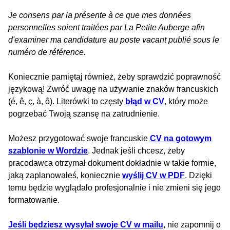
Je consens par la présente à ce que mes données
personnelles soient traitées par La Petite Auberge afin
d'examiner ma candidature au poste vacant publié sous le
numéro de référence.
Koniecznie pamiętaj również, żeby sprawdzić poprawność
językową! Zwróć uwagę na używanie znaków francuskich
(é, ê, ç, à, ô). Literówki to częsty
błąd w CV
, który może
pogrzebać Twoją szansę na zatrudnienie.
Możesz przygotować swoje francuskie
CV na gotowym
szablonie w Wordzie
. Jednak jeśli chcesz, żeby
pracodawca otrzymał dokument dokładnie w takie formie,
jaką zaplanowałeś, koniecznie
wyślij CV w PDF
. Dzięki
temu będzie wyglądało profesjonalnie i nie zmieni się jego
formatowanie.
Jeśli będziesz wysyłał swoje CV w mailu
, nie zapomnij o