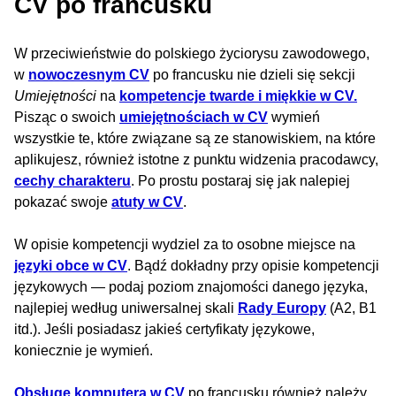
CV po francusku
W przeciwieństwie do polskiego życiorysu zawodowego,
w
nowoczesnym CV
po francusku nie dzieli się sekcji
Umiejętności
na
kompetencje twarde i miękkie w CV.
Pisząc o swoich
umiejętnościach w CV
wymień
wszystkie te, które związane są ze stanowiskiem, na które
aplikujesz, również istotne z punktu widzenia pracodawcy,
cechy charakteru
. Po prostu postaraj się jak nalepiej
pokazać swoje
atuty w CV
.
W opisie kompetencji wydziel za to osobne miejsce na
języki obce w CV
. Bądź dokładny przy opisie kompetencji
językowych — podaj poziom znajomości danego języka,
najlepiej według uniwersalnej skali
Rady Europy
(A2, B1
itd.). Jeśli posiadasz jakieś certyfikaty językowe,
koniecznie je wymień.
Obsługę komputera w CV
po francusku również należy