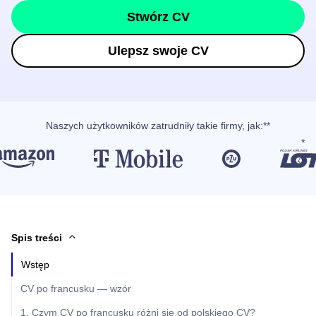
Stwórz CV
Ulepsz swoje CV
Naszych użytkowników
zatrudniły takie firmy, jak
:**
Spis treści
Wstęp
CV po francusku — wzór
1. Czym CV po francusku różni się od polskiego CV?