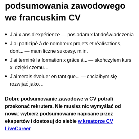
podsumowania zawodowego
we francuskim CV
J'ai x ans d'expérience — posiadam x lat doświadczenia
J’ai participé à de nombreux projets et réalisations,
dont... — mam liczne sukcesy, m.in.
J'ai terminé la formation x grâce à... — skończyłem kurs
x, dzięki czemu…
J'aimerais évoluer en tant que... — chciałbym się
rozwijać jako…
Dobre podsumowanie zawodowe w CV potrafi
przekonać rekrutera. Nie musisz nic wymyślać od
nowa: wybierz podsumowanie napisane przez
ekspertów i dostosuj do siebie
w kreatorze CV
LiveCareer
.