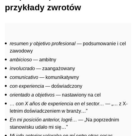
przykłady zwrotów
resumen y objetivo profesional
— podsumowanie i cel
zawodowy
ambicioso
— ambitny
involucrado
— zaangażowany
comunicativo
— komunikatywny
con experiencia
— doświadczony
orientado a objetivos
— nastawiony na cel
… con X años de experiencia en el sector…
— „… z X-
letnim doświadczeniem w branży…”
En mi posición anterior, logré…
— „Na poprzednim
stanowisku udało mi się…”
Mi jefe anterior valoraba en mí entre otras cosas…
—