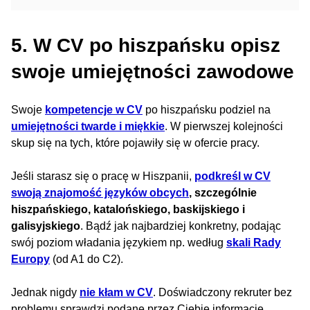
5. W CV po hiszpańsku opisz
swoje umiejętności zawodowe
Swoje
kompetencje w CV
po hiszpańsku podziel na
umiejętności twarde i miękkie
. W pierwszej kolejności
skup się na tych, które pojawiły się w ofercie pracy.
Jeśli starasz się o pracę w Hiszpanii,
podkreśl w CV
swoją znajomość języków obcych
, szczególnie
hiszpańskiego, katalońskiego, baskijskiego i
galisyjskiego
. Bądź jak najbardziej konkretny, podając
swój poziom władania językiem np. według
skali Rady
Europy
(od A1 do C2).
Jednak nigdy
nie kłam w CV
. Doświadczony rekruter bez
problemu sprawdzi podane przez Ciebie informacje.