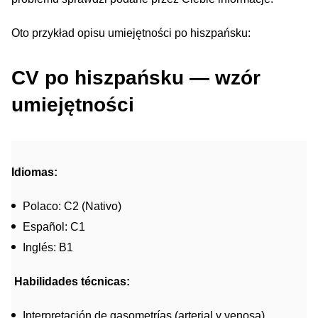
Oto przykład opisu umiejętności po hiszpańsku:
CV po hiszpańsku — wzór
umiejętności
Idiomas:
Polaco: C2 (Nativo)
Español: C1
Inglés: B1
Habilidades técnicas:
Interpretación de gasometrías (arterial y venosa).