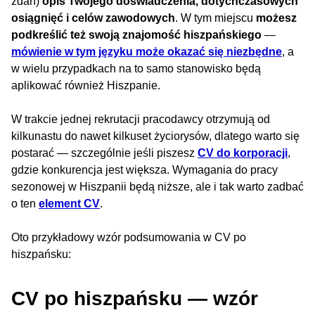
zdań)
opis Twojego doświadczenia, dotychczasowych
osiągnięć i celów zawodowych
. W tym miejscu
możesz
podkreślić też swoją znajomość hiszpańskiego
—
mówienie w tym języku może okazać się niezbędne
, a
w wielu przypadkach na to samo stanowisko będą
aplikować również Hiszpanie.
W trakcie jednej rekrutacji pracodawcy otrzymują od
kilkunastu do nawet kilkuset życiorysów, dlatego warto się
postarać — szczególnie jeśli piszesz
CV do korporacji
,
gdzie konkurencja jest większa. Wymagania do pracy
sezonowej w Hiszpanii będą niższe, ale i tak warto zadbać
o ten
element CV
.
Oto przykładowy wzór podsumowania w CV po
hiszpańsku:
CV po hiszpańsku — wzór