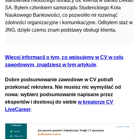
stanowiska młodszego doradcy ds. klienta w banku Dekao
SA. Byłem członkiem samorządu Studenckiego Koła
Naukowego Bankowości, co pozwoliło mi rozwinąć
zdolności organizacyjne i komunikacyjne. Odbyłem staż w
JNG, dzięki czemu znam podstawy obsługi klienta.
Więcej informacji o tym, co wpisujemy w CV w celu
zawodowym, znajdziesz w tym artykule
.
Dobre podsumowanie zawodowe w CV potrafi
przekonać rekrutera. Nie musisz nic wymyślać od
nowa: wybierz podsumowanie napisane przez
ekspertów i dostosuj do siebie
w kreatorze CV
LiveCareer
.