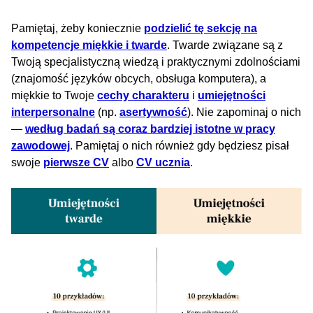
Pamiętaj, żeby koniecznie
podzielić tę sekcję na
kompetencje miękkie i twarde
. Twarde związane są z
Twoją specjalistyczną wiedzą i praktycznymi zdolnościami
(znajomość języków obcych, obsługa komputera), a
miękkie to Twoje
cechy charakteru
i
umiejętności
interpersonalne
(np.
asertywność
). Nie zapominaj o nich
—
według badań są coraz bardziej istotne w pracy
zawodowej
. Pamiętaj o nich również gdy będziesz pisał
swoje
pierwsze CV
albo
CV ucznia
.