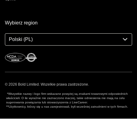
Wybierz region
Polski (PL)
© 2026 Bold Limited. Wszelkie prawa zastrzeżone.
*Wszystkie nazwy i logo firm wskazane powyżej są znakami towarowymi odpowiednich
właścicieli. O ile wyraźnie nie zaznaczono inaczej, takie odniesienia nie mają na celu
sugerowania powiązania lub stowarzyszenia z LiveCareer.
**Użytkownicy, którzy się u nas zarejestrowali, byli wcześniej zatrudnieni w tych firmach.