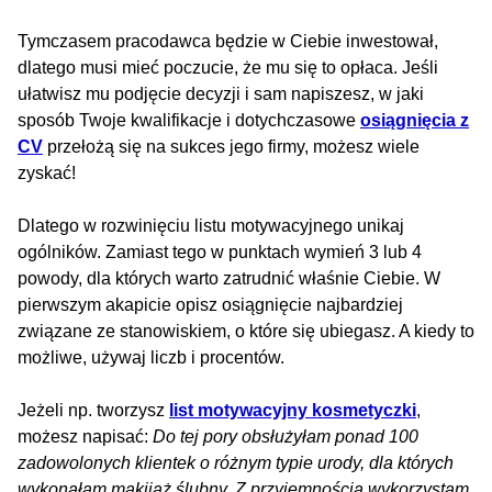
Tymczasem pracodawca będzie w Ciebie inwestował,
dlatego musi mieć poczucie, że mu się to opłaca. Jeśli
ułatwisz mu podjęcie decyzji i sam napiszesz, w jaki
sposób Twoje kwalifikacje i dotychczasowe
osiągnięcia z
CV
przełożą się na sukces jego firmy, możesz wiele
zyskać!
Dlatego w rozwinięciu listu motywacyjnego unikaj
ogólników. Zamiast tego w punktach wymień 3 lub 4
powody, dla których warto zatrudnić właśnie Ciebie. W
pierwszym akapicie opisz osiągnięcie najbardziej
związane ze stanowiskiem, o które się ubiegasz. A kiedy to
możliwe, używaj liczb i procentów.
Jeżeli np. tworzysz
list motywacyjny kosmetyczki
,
możesz napisać:
Do tej pory obsłużyłam ponad 100
zadowolonych klientek o różnym typie urody, dla których
wykonałam makijaż ślubny. Z przyjemnością wykorzystam