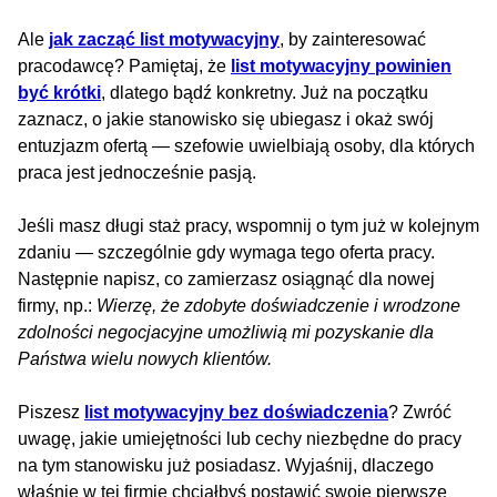
Ale
jak zacząć list motywacyjny
, by zainteresować
pracodawcę? Pamiętaj, że
list motywacyjny powinien
być krótki
, dlatego bądź konkretny. Już na początku
zaznacz, o jakie stanowisko się ubiegasz i okaż swój
entuzjazm ofertą — szefowie uwielbiają osoby, dla których
praca jest jednocześnie pasją.
Jeśli masz długi staż pracy, wspomnij o tym już w kolejnym
zdaniu — szczególnie gdy wymaga tego oferta pracy.
Następnie napisz, co zamierzasz osiągnąć dla nowej
firmy, np.:
Wierzę, że zdobyte doświadczenie i wrodzone
zdolności negocjacyjne umożliwią mi pozyskanie dla
Państwa wielu nowych klientów.
Piszesz
list motywacyjny bez doświadczenia
? Zwróć
uwagę, jakie umiejętności lub cechy niezbędne do pracy
na tym stanowisku już posiadasz. Wyjaśnij, dlaczego
właśnie w tej firmie chciałbyś postawić swoje pierwsze