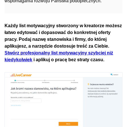
wspomagania rozwoju Państwa podopiecznych.
Każdy list motywacyjny stworzony w kreatorze możesz
łatwo edytować i dopasować do konkretnej oferty
pracy. Podaj nazwę stanowiska i firmy, do której
aplikujesz, a narzędzie dostosuje treść za Ciebie.
Stwórz profesjonalny list motywacyjny szybciej niż
kiedykolwiek
i aplikuj o pracę bez straty czasu.