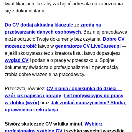
kwalifikacjach, tak aby zachęcić adresata do zapoznania
się z dokumentami.
Do CV dodaj aktualną klauzulę
ze
zgodą na
przetwarzanie danych osobowych
. Bez niej pracodawca
może odrzucić Twoje dokumenty bez czytania.
Dobre CV
możesz zrobić
łatwo w
generatorze CV LiveCareer.pl
—
a jeśli skorzystasz też z kreatora listu, łatwo dopasujesz
wygląd CV
i podania o pracę w przedszkolu. Spójne
dokumenty świadczą o profesjonalizmie i z pewnością
zrobią dobre wrażenie na pracodawcy.
Przeczytaj również:
CV niania / opiekunka do dzieci —
wzór jak napisać i porady
,
List motywacyjny do pracy
w żłobku (wzór)
oraz
Jak zostać nauczycielem? Studia,
uprawnienia i rekrutacja
.
Stwórz skuteczne CV w kilka minut.
Wybierz
profesjonalny szablon CV
i szybko wypełnij wszystkie