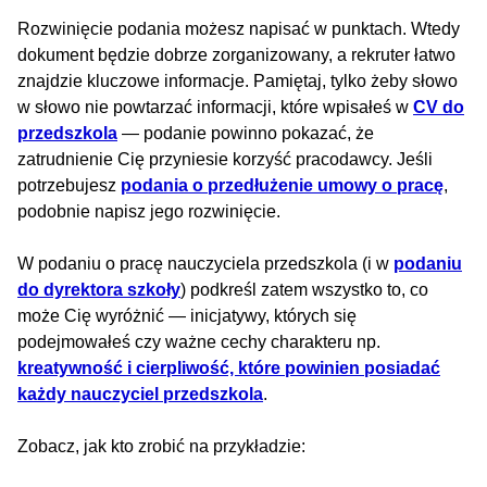
Rozwinięcie podania możesz napisać w punktach. Wtedy
dokument będzie dobrze zorganizowany, a rekruter łatwo
znajdzie kluczowe informacje. Pamiętaj, tylko żeby słowo
w słowo nie powtarzać informacji, które wpisałeś w
CV do
przedszkola
— podanie powinno pokazać, że
zatrudnienie Cię przyniesie korzyść pracodawcy. Jeśli
potrzebujesz
podania o przedłużenie umowy o pracę
,
podobnie napisz jego rozwinięcie.
W podaniu o pracę nauczyciela przedszkola (i w
podaniu
do dyrektora szkoły
) podkreśl zatem wszystko to, co
może Cię wyróżnić — inicjatywy, których się
podejmowałeś czy ważne cechy charakteru np.
kreatywność i cierpliwość, które powinien posiadać
każdy nauczyciel przedszkola
.
Zobacz, jak kto zrobić na przykładzie: