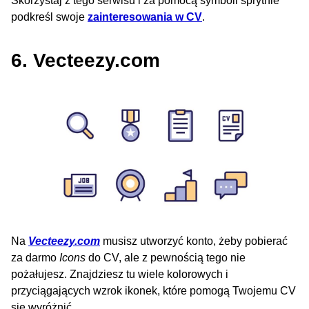
Skorzystaj z tego serwisu i za pomocą symboli sprytnie
podkreśl swoje
zainteresowania w CV
.
6. Vecteezy.com
Na
Vecteezy.com
musisz utworzyć konto, żeby pobierać
za darmo
Icons
do CV, ale z pewnością tego nie
pożałujesz. Znajdziesz tu wiele kolorowych i
przyciągających wzrok ikonek, które pomogą Twojemu CV
się wyróżnić.