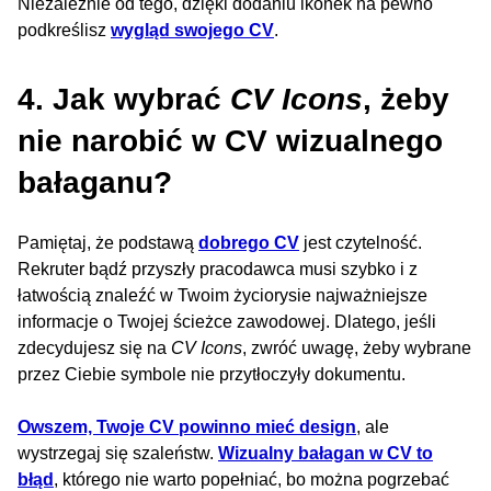
Niezależnie od tego, dzięki dodaniu ikonek na pewno
podkreślisz
wygląd swojego CV
.
4. Jak wybrać
CV Icons
, żeby
nie narobić w CV wizualnego
bałaganu?
Pamiętaj, że podstawą
dobrego CV
jest czytelność.
Rekruter bądź przyszły pracodawca musi szybko i z
łatwością znaleźć w Twoim życiorysie najważniejsze
informacje o Twojej ścieżce zawodowej. Dlatego, jeśli
zdecydujesz się na
CV Icons
, zwróć uwagę, żeby wybrane
przez Ciebie symbole nie przytłoczyły dokumentu.
Owszem, Twoje CV powinno mieć design
, ale
wystrzegaj się szaleństw.
Wizualny bałagan w CV to
błąd
, którego nie warto popełniać, bo można pogrzebać