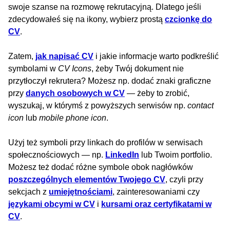
swoje szanse na rozmowę rekrutacyjną. Dlatego jeśli
zdecydowałeś się na ikony, wybierz prostą
czcionkę do
CV
.
Zatem,
jak napisać CV
i jakie informacje warto podkreślić
symbolami w
CV Icons
, żeby Twój dokument nie
przytłoczył rekrutera? Możesz np. dodać znaki graficzne
przy
danych osobowych w CV
— żeby to zrobić,
wyszukaj, w którymś z powyższych serwisów np.
contact
icon
lub
mobile phone icon
.
Użyj też symboli przy linkach do profilów w serwisach
społecznościowych — np.
LinkedIn
lub Twoim portfolio.
Możesz też dodać różne symbole obok nagłówków
poszczególnych elementów Twojego CV
, czyli przy
sekcjach z
umiejętnościami
, zainteresowaniami czy
językami obcymi w CV
i
kursami oraz certyfikatami w
CV
.