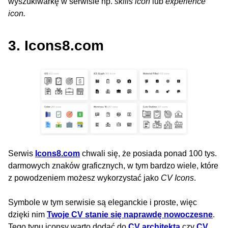
wyszukiwarkę w serwisie np.
skills icon
lub
experience
icon.
3. Icons8.com
Serwis
Icons8.com
chwali się, że posiada ponad 100 tys.
darmowych znaków graficznych, w tym bardzo wiele, które
z powodzeniem możesz wykorzystać jako
CV Icons
.
Symbole w tym serwisie są eleganckie i proste, więc
dzięki nim
Twoje CV stanie się naprawdę nowoczesne
.
Tego typu iconsy warto dodać do
CV architekta
czy
CV