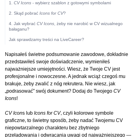
1.
CV Icons
- wybierz szablon z gotowymi symbolami
2. Skąd pobrać
Icons for CV
?
4. Jak wybrać
CV Icons
, żeby nie narobić w CV wizualnego
bałaganu?
Jak sprawdzamy treści na LiveCareer?
Napisałeś świetne podsumowanie zawodowe, dokładnie
przedstawiłeś swoje doświadczenie, wymieniłeś
najważniejsze umiejętności. Wiesz, że Twoje CV jest
profesjonalne i nowoczesne. A jednak wciąż czegoś mu
brakuje, żeby zwalić z nóg rekrutera. Nie wiesz, jak
„podrasować” swój dokument? Dodaj do Twojego
CV
Icons
!
CV Icon
s lub
Icons for CV
, czyli kolorowe symbole
graficzne, to świetny sposób, żeby nadać Twojemu CV
niepowtarzalnego charakteru bez zbytniego
przeładowania i odwracania uwagi od najważniejszego —