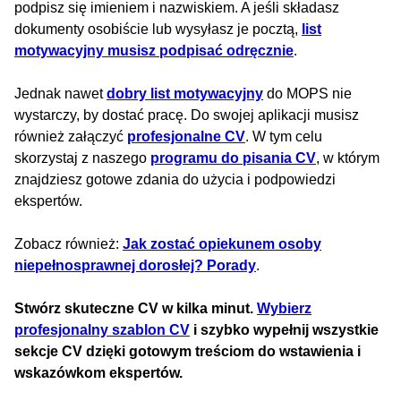
podpisz się imieniem i nazwiskiem. A jeśli składasz
dokumenty osobiście lub wysyłasz je pocztą,
list
motywacyjny musisz podpisać odręcznie
.
Jednak nawet
dobry list motywacyjny
do MOPS nie
wystarczy, by dostać pracę. Do swojej aplikacji musisz
również załączyć
profesjonalne CV
. W tym celu
skorzystaj z naszego
programu do pisania CV
, w którym
znajdziesz gotowe zdania do użycia i podpowiedzi
ekspertów.
Zobacz również:
Jak zostać opiekunem osoby
niepełnosprawnej dorosłej? Porady
.
Stwórz skuteczne CV w kilka minut.
Wybierz
profesjonalny szablon CV
i szybko wypełnij wszystkie
sekcje CV dzięki gotowym treściom do wstawienia i
wskazówkom ekspertów.