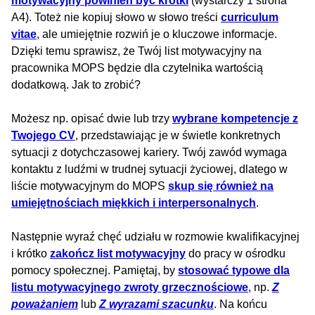
motywacyjny powinien być krótki
(wystarczy 1 strona
A4). Toteż nie kopiuj słowo w słowo treści
curriculum
vitae
, ale umiejętnie rozwiń je o kluczowe informacje.
Dzięki temu sprawisz, że Twój list motywacyjny na
pracownika MOPS będzie dla czytelnika wartością
dodatkową. Jak to zrobić?
Możesz np. opisać dwie lub trzy
wybrane kompetencje z
Twojego CV
, przedstawiając je w świetle konkretnych
sytuacji z dotychczasowej kariery. Twój zawód wymaga
kontaktu z ludźmi w trudnej sytuacji życiowej, dlatego w
liście motywacyjnym do MOPS
skup się również na
umiejętnościach miękkich i interpersonalnych
.
Następnie wyraź chęć udziału w rozmowie kwalifikacyjnej
i krótko
zakończ list motywacyjny
do pracy w ośrodku
pomocy społecznej. Pamiętaj, by
stosować typowe dla
listu motywacyjnego zwroty grzecznościowe
, np.
Z
poważaniem
lub
Z wyrazami szacunku
. Na końcu