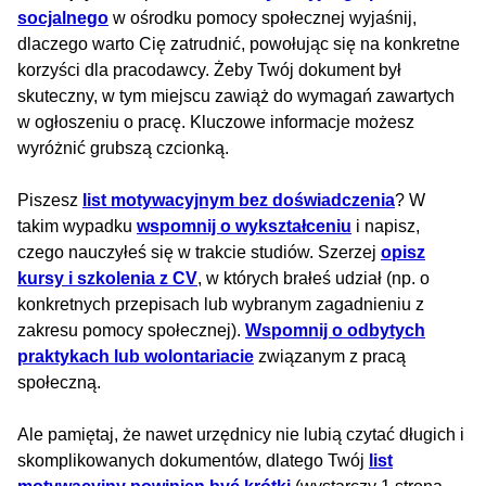
socjalnego
w ośrodku pomocy społecznej wyjaśnij,
dlaczego warto Cię zatrudnić, powołując się na konkretne
korzyści dla pracodawcy. Żeby Twój dokument był
skuteczny, w tym miejscu zawiąż do wymagań zawartych
w ogłoszeniu o pracę. Kluczowe informacje możesz
wyróżnić grubszą czcionką.
Piszesz
list motywacyjnym bez doświadczenia
? W
takim wypadku
wspomnij o wykształceniu
i napisz,
czego nauczyłeś się w trakcie studiów. Szerzej
opisz
kursy i szkolenia z CV
, w których brałeś udział (np. o
konkretnych przepisach lub wybranym zagadnieniu z
zakresu pomocy społecznej).
Wspomnij o odbytych
praktykach lub wolontariacie
związanym z pracą
społeczną.
Ale pamiętaj, że nawet urzędnicy nie lubią czytać długich i
skomplikowanych dokumentów, dlatego Twój
list