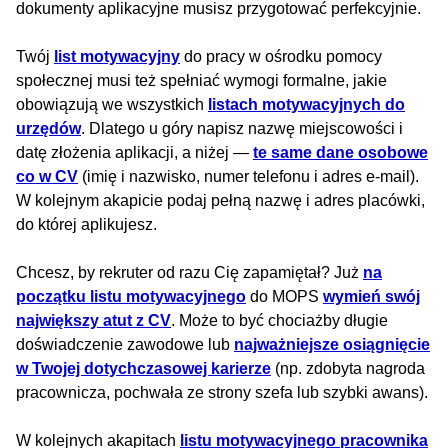
dokumenty aplikacyjne musisz przygotować perfekcyjnie.
Twój
list motywacyjny
do pracy w ośrodku pomocy
społecznej musi też spełniać wymogi formalne, jakie
obowiązują we wszystkich
listach motywacyjnych do
urzędów
. Dlatego u góry napisz nazwę miejscowości i
datę złożenia aplikacji, a niżej —
te same dane osobowe
co w CV
(imię i nazwisko, numer telefonu i adres e-mail).
W kolejnym akapicie podaj pełną nazwę i adres placówki,
do której aplikujesz.
Chcesz, by rekruter od razu Cię zapamiętał? Już
na
początku listu motywacyjnego
do MOPS
wymień swój
największy atut z CV
. Może to być chociażby długie
doświadczenie zawodowe lub
najważniejsze osiągnięcie
w Twojej dotychczasowej karierze
(np. zdobyta nagroda
pracownicza, pochwała ze strony szefa lub szybki awans).
W kolejnych akapitach
listu motywacyjnego pracownika