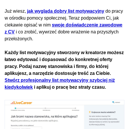
Już wiesz,
jak wygląda dobry list motywacyjny
do pracy
w ośrodku pomocy społecznej. Teraz podpowiem Ci, jak
ciekawie opisać w nim
swoje doświadczenie zawodowe
z CV
i co zrobić, wywrzeć dobre wrażenie na przyszłych
przełożonych.
Każdy list motywacyjny stworzony w kreatorze możesz
łatwo edytować i dopasować do konkretnej oferty
pracy. Podaj nazwę stanowiska i firmy, do której
aplikujesz, a narzędzie dostosuje treść za Ciebie.
Stwórz profesjonalny list motywacyjny szybciej niż
kiedykolwiek
i aplikuj o pracę bez straty czasu.