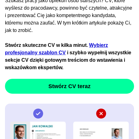
Szukasz pracy jako opiekun osób starszych? CV, które
wyślesz do pracodawcy, powinno być czytelne, atrakcyjne
i prezentować Cię jako kompetentnego kandydata,
któremu można zaufać. W tym krótkim artykule pokażę Ci,
jak to zrobić.
Stwórz skuteczne CV w kilka minut.
Wybierz
profesjonalny szablon CV
i szybko wypełnij wszystkie
sekcje CV dzięki gotowym treściom do wstawienia i
wskazówkom ekspertów.
Stwórz CV teraz