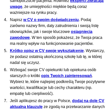
samopoczucie pacjenta. Również
eksperci zwracają
uwagę
, że umiejętności miękkie będą coraz
ważniejsze na rynku pracy.
Napisz
w CV o swoim doświadczeniu
. Podaj
zarówno nazwy firm, daty zatrudnienia i swoją listę
obowiązków, jak i swoje kluczowe
osiągnięcia
zawodowe
. W ten sposób pokażesz, że Twoja praca
ma realny wpływ na funkcjonowanie pacjentów.
Krótko opisz w CV swoje wykształcenie
. Wystarczy,
że podasz ostatnią ukończoną szkołę lub tę, w której
nadal się uczysz.
Wzbogać swoje CV opiekunki lub opiekuna osób
starszych o krótki
opis Twoich zainteresowań
.
Wybierz te, które najlepiej podkreślą Twoje pozytywne
wartości, kwalifikacje lub cechy charakteru (np.
empatię lub cierpliwość).
Jeśli aplikujesz do pracy w Polsce,
dodaj na dole CV
aktualną klauzulę
ze zgodą na przetwarzanie danych