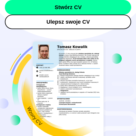
Stwórz CV
Ulepsz swoje CV
Wzory CV