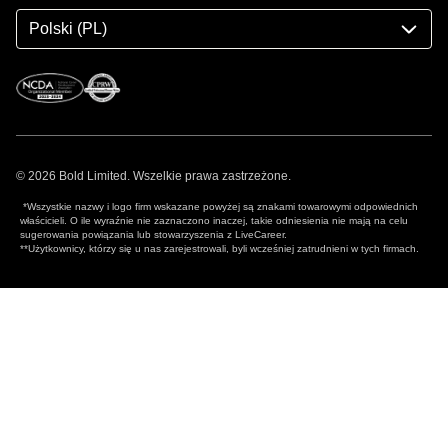
Polski (PL)
© 2026 Bold Limited. Wszelkie prawa zastrzeżone.
*Wszystkie nazwy i logo firm wskazane powyżej są znakami towarowymi odpowiednich
właścicieli. O ile wyraźnie nie zaznaczono inaczej, takie odniesienia nie mają na celu
sugerowania powiązania lub stowarzyszenia z LiveCareer.
**Użytkownicy, którzy się u nas zarejestrowali, byli wcześniej zatrudnieni w tych firmach.