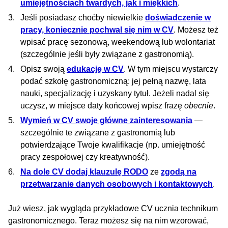
umiejętnościach twardych, jak i miękkich
.
Jeśli posiadasz choćby niewielkie
doświadczenie w
pracy, koniecznie pochwal się nim w CV
. Możesz też
wpisać pracę sezonową, weekendową lub wolontariat
(szczególnie jeśli były związane z gastronomią).
Opisz swoją
edukację w CV
. W tym miejscu wystarczy
podać szkołę gastronomiczną: jej pełną nazwę, lata
nauki, specjalizację i uzyskany tytuł. Jeżeli nadal się
uczysz, w miejsce daty końcowej wpisz frazę
obecnie
.
Wymień w CV swoje główne zainteresowania
—
szczególnie te związane z gastronomią lub
potwierdzające Twoje kwalifikacje (np. umiejętność
pracy zespołowej czy kreatywność).
Na dole CV dodaj klauzulę RODO
ze
zgodą na
przetwarzanie danych osobowych i kontaktowych
.
Już wiesz, jak wygląda przykładowe CV ucznia technikum
gastronomicznego. Teraz możesz się na nim wzorować,