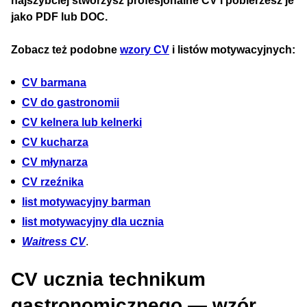
najszybciej stworzysz profesjonalne CV i pobierzesz je
jako PDF lub DOC.
Zobacz też podobne
wzory CV
i listów motywacyjnych:
CV barmana
CV do gastronomii
CV kelnera lub kelnerki
CV kucharza
CV młynarza
CV rzeźnika
list motywacyjny barman
list motywacyjny dla ucznia
Waitress CV
.
CV ucznia technikum
gastronomicznego — wzór