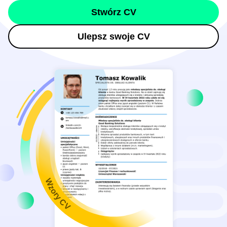
Stwórz CV
Ulepsz swoje CV
Wzory CV