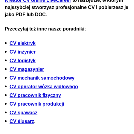
Kreator CV online LiveCareer
to narzędzie, w którym
najszybciej stworzysz profesjonalne CV i pobierzesz je
jako PDF lub DOC.
Przeczytaj też inne nasze poradniki:
CV elektryk
CV inżynier
CV logistyk
CV magazynier
CV mechanik samochodowy
CV operator wózka widłowego
CV pracownik fizyczny
CV pracownik produkcji
CV spawacz
CV ślusarz
.