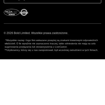
© 2026 Bold Limited. Wszelkie prawa zastrzeżone.
*Wszystkie nazwy i logo firm wskazane powyżej są znakami towarowymi odpowiednich
właścicieli. O ile wyraźnie nie zaznaczono inaczej, takie odniesienia nie mają na celu
sugerowania powiązania lub stowarzyszenia z LiveCareer.
**Użytkownicy, którzy się u nas zarejestrowali, byli wcześniej zatrudnieni w tych firmach.