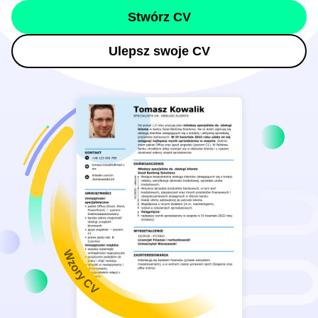
Stwórz CV
Ulepsz swoje CV
Wzory CV