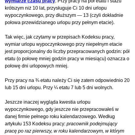
wymiarze czasu pracy
. Przy pracy na pół etatu i stażu
krótszym niż 10 lat, przysługuje Ci 10 dni urlopu
wypoczynkowego, przy dłuższym — 13 (czyli dokładnie
połowa przewidzianego urlopu przy pełnym etacie).
Tak więc, jak czytamy w przepisach Kodeksu pracy,
wymiar urlopu wypoczynkowego przy niepełnym etacie
jest proporcjonalny do liczby przepracowanych godzin: pół
etatu (o połowę mniej godzin pracy w miesiącu) oznacza o
połowę dni urlopowych mniej.
Przy pracy na ¾ etatu należy Ci się zatem odpowiednio 20
lub 15 dni urlopu. Przy ¼ etatu 7 lub 5 dni wolnych.
Jeszcze inaczej wygląda kwestia urlopu
wypoczynkowego, gdy jeszcze nie przepracowałeś w
danej firmie pełnego roku kalendarzowego. Według
artykułu 153 Kodeksu pracy:
pracownik podejmujący
pracę po raz pierwszy, w roku kalendarzowym, w którym