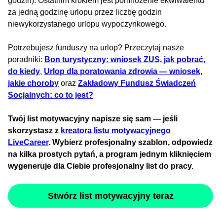
godzin). Ostatnim krokiem jest pomnożenie ekwiwalentu
za jedną godzinę urlopu przez liczbę godzin
niewykorzystanego urlopu wypoczynkowego.
Potrzebujesz funduszy na urlop? Przeczytaj nasze
poradniki:
Bon turystyczny: wniosek ZUS, jak pobrać,
do kiedy
,
Urlop dla poratowania zdrowia — wniosek,
jakie choroby
oraz
Zakładowy Fundusz Świadczeń
Socjalnych: co to jest?
Twój list motywacyjny napisze się sam — jeśli
skorzystasz z
kreatora listu motywacyjnego
LiveCareer
. Wybierz profesjonalny szablon, odpowiedz
na kilka prostych pytań, a program jednym kliknięciem
wygeneruje dla Ciebie profesjonalny list do pracy.
Stwórz list motywacyjny teraz