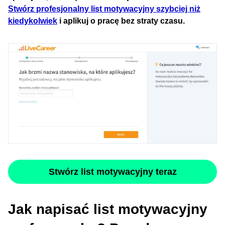
Stwórz profesjonalny list motywacyjny szybciej niż
kiedykolwiek
i aplikuj o pracę bez straty czasu.
Stwórz list motywacyjny teraz
Jak napisać list motywacyjny