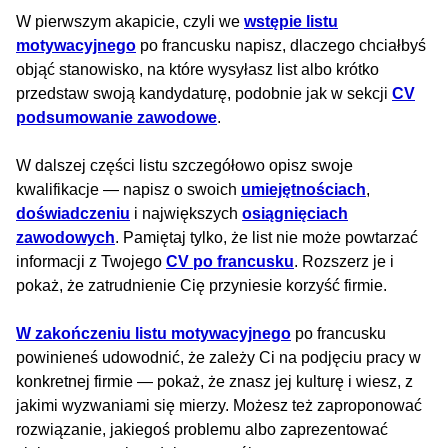
W pierwszym akapicie, czyli we
wstępie listu
motywacyjnego
po francusku napisz, dlaczego chciałbyś
objąć stanowisko, na które wysyłasz list albo krótko
przedstaw swoją kandydaturę, podobnie jak w sekcji
CV
podsumowanie zawodowe
.
W dalszej części listu szczegółowo opisz swoje
kwalifikacje — napisz o swoich
umiejętnościach
,
doświadczeniu
i największych
osiągnięciach
zawodowych
. Pamiętaj tylko, że list nie może powtarzać
informacji z Twojego
CV po francusku
. Rozszerz je i
pokaż, że zatrudnienie Cię przyniesie korzyść firmie.
W zakończeniu listu motywacyjnego
po francusku
powinieneś udowodnić, że zależy Ci na podjęciu pracy w
konkretnej firmie — pokaż, że znasz jej kulturę i wiesz, z
jakimi wyzwaniami się mierzy. Możesz też zaproponować
rozwiązanie, jakiegoś problemu albo zaprezentować