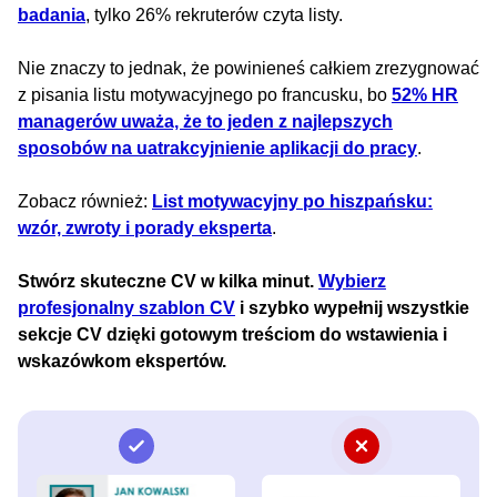
badania
, tylko 26% rekruterów czyta listy.
Nie znaczy to jednak, że powinieneś całkiem zrezygnować
z pisania listu motywacyjnego po francusku, bo
52% HR
managerów uważa, że to jeden z najlepszych
sposobów na uatrakcyjnienie aplikacji do pracy
.
Zobacz również:
List motywacyjny po hiszpańsku:
wzór, zwroty i porady eksperta
.
Stwórz skuteczne CV w kilka minut.
Wybierz
profesjonalny szablon CV
i szybko wypełnij wszystkie
sekcje CV dzięki gotowym treściom do wstawienia i
wskazówkom ekspertów.