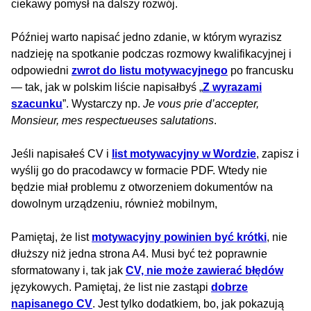
ciekawy pomysł na dalszy rozwój.
Później warto napisać jedno zdanie, w którym wyrazisz
nadzieję na spotkanie podczas rozmowy kwalifikacyjnej i
odpowiedni
zwrot do listu motywacyjnego
po francusku
— tak, jak w polskim liście napisałbyś „
Z wyrazami
szacunku
”. Wystarczy np.
Je vous prie d’accepter,
Monsieur, mes respectueuses salutations
.
Jeśli napisałeś CV i
list motywacyjny w Wordzie
, zapisz i
wyślij go do pracodawcy w formacie PDF. Wtedy nie
będzie miał problemu z otworzeniem dokumentów na
dowolnym urządzeniu, również mobilnym,
Pamiętaj, że list
motywacyjny powinien być krótki
, nie
dłuższy niż jedna strona A4. Musi być też poprawnie
sformatowany i, tak jak
CV, nie może zawierać błędów
językowych. Pamiętaj, że list nie zastąpi
dobrze
napisanego CV
. Jest tylko dodatkiem, bo, jak pokazują