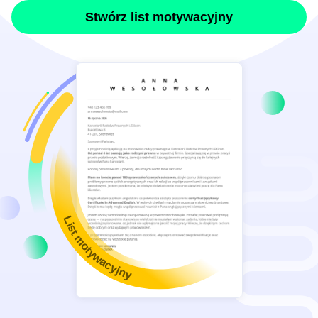
Stwórz list motywacyjny
List motywacyjny