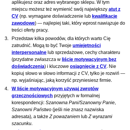
aplikujesz oraz adres wybranego sklepu. W tym
miejscu możesz też wymienić swój największy
atut z
CV
(np. wymagane doświadczenie lub
kwalifikacje
zawodowe
) — najlepiej taki, który wprost nawiązuje do
treści oferty pracy.
Przedstaw kilka powodów, dla których warto Cię
zatrudnić. Mogą to być Twoje
umiejętności
interpersonalne
lub sprzedażowe, cechy charakteru
(przydatne zwłaszcza w
liście motywacyjnym bez
doświadczenia
) i kluczowe
osiągnięcie z CV
. Nie
kopiuj słowo w słowo informacji z CV, tylko je rozwiń —
np. wyjaśniając, jaką korzyść przyniesiesz firmie.
W liście motywacyjnym używaj zwrotów
grzecznościowych
przyjętych w formalnej
korespondencji:
Szanowna Pani/Szanowny Panie
,
Szanowni Państwo
(jeśli nie znasz nazwiska
adresata), a także
Z poważaniem
lub
Z wyrazami
szacunku
.