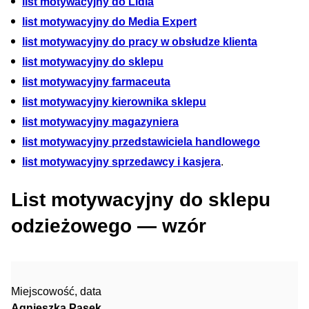
list motywacyjny do Lidla
list motywacyjny do Media Expert
list motywacyjny do pracy w obsłudze klienta
list motywacyjny do sklepu
list motywacyjny farmaceuta
list motywacyjny kierownika sklepu
list motywacyjny magazyniera
list motywacyjny przedstawiciela handlowego
list motywacyjny sprzedawcy i kasjera
.
List motywacyjny do sklepu
odzieżowego — wzór
Miejscowość, data
Agnieszka Pasek