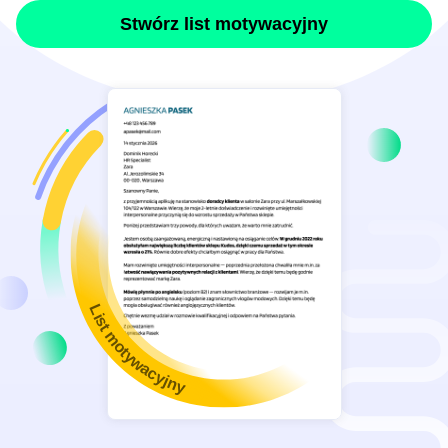
Stwórz list motywacyjny
List motywacyjny