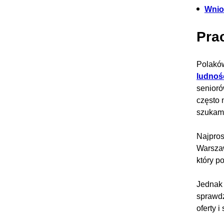
Wnio
Prac
Polakó
ludnoś
senioró
często 
szukam
Najpros
Warszaw
który p
Jednak 
sprawdz
oferty 