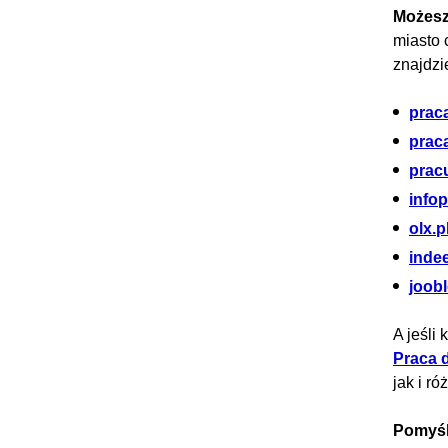
Możesz 
miasto 
znajdzi
praca
praca
pracu
infop
olx.p
inde
joobl
A jeśli
Praca d
jak i ró
Pomyśl