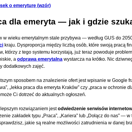
sek o emeryturę (wzór)
a dla emeryta — jak i gdzie szuk
w w wieku emerytalnym stale przybywa — według GUS do 2050
ci
kraju. Dysproporcja między liczbą osób, które swoją pracą fi
w, którzy z tego systemu korzystają, już teraz powoduje probl
niskie, a
odprawa emerytalna
wystarcza na krótko. Nic dziwneg
y dodatkowych zajęć.
tszym sposobem na znalezienie ofert jest wpisanie w Google fr
a”, „lekka praca dla emeryta Kraków” czy „praca w ochronie dla
omoże Ci dotrzeć do aktualnych ogłoszeń.
lepszym rozwiązaniem jest
odwiedzenie serwisów interneto
enie zakładek typu „Praca”, „Kariera” lub „Dołącz do nas” — w 
i sprawdzisz, jakie są realne możliwości zatrudnienia w danej br