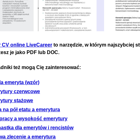
r CV online LiveCareer
to narzędzie, w którym najszybciej s
zesz je jako PDF lub DOC.
dniki też mogą Cię zainteresować:
la emeryta (wzór)
ytury czerwcowe
ytury stażowe
 na pół etatu a emerytura
 pracy a wysokość emerytury
nastka dla emerytów i rencistów
a zlecenie a emerytura