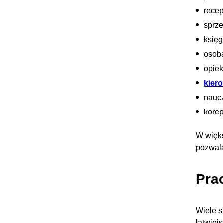
recep
sprz
księ
osoba
opiek
kier
naucz
korep
W więks
pozwala
Pra
Wiele s
łatwiej