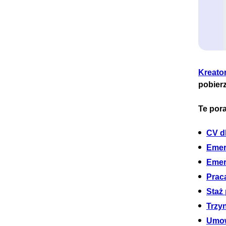
Kreato
pobier
Te pora
CV d
Emer
Emer
Praca
Staż
Trzy
Umow