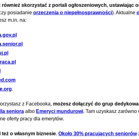
również skorzystać z portali ogłoszeniowych, ustawiając od
czy posiadanie
orzeczenia o niepełnosprawności
). Aktualne
o
esz m.in. na:
.gov.pl
.senior.pl
j.pl
raca.pl
l
ed.com
e.org
.
 korzystasz z Facebooka,
możesz dołączyć do grup dedykow
la seniora
albo
Emeryci mundurowi
. Tam uzyskasz zarówno 
żne oferty pracy dla emerytów.
 też o własnym biznesie
.
Około 30% pracujących seniorów