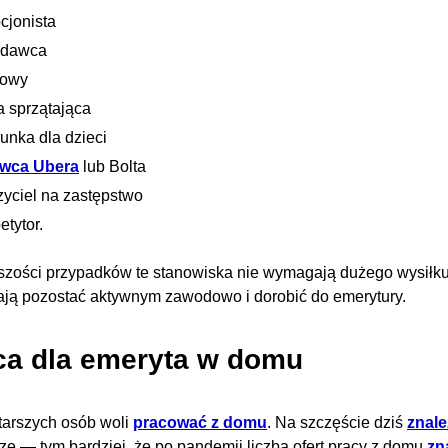
cjonista
edawca
gowy
 sprzątająca
unka dla dzieci
owca Ubera
lub Bolta
yciel na zastępstwo
etytor.
zości przypadków te stanowiska nie wymagają dużego wysiłku 
ją pozostać aktywnym zawodowo i dorobić do emerytury.
ca dla emeryta w domu
tarszych osób woli
pracować z domu
. Na szczęście dziś
znale
sze — tym bardziej, że po pandemii liczba ofert pracy z domu
zn