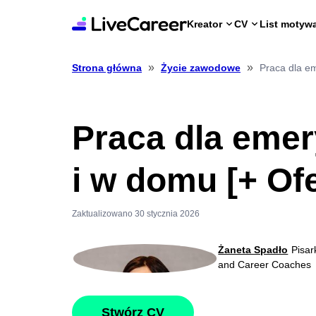
Kreator
CV
List motyw
»
»
Praca dla em
Strona główna
Życie zawodowe
Praca dla emery
i w domu [+ Ofe
Zaktualizowano 30 stycznia 2026
Żaneta Spadło
Pisar
and Career Coaches
Stwórz CV