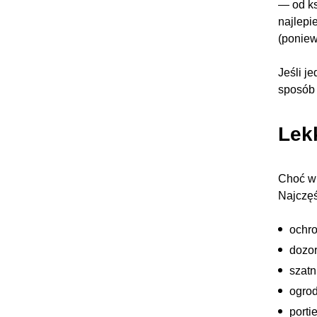
— od ks
najlepi
(poniew
Jeśli j
sposób 
Lek
Choć wi
Najczęś
ochro
dozo
szatn
ogrod
portie