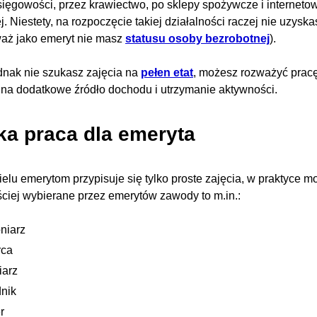
ięgowości, przez krawiectwo, po sklepy spożywcze i internetow
ej. Niestety, na rozpoczęcie takiej działalności raczej nie uzys
aż jako emeryt nie masz
statusu osoby bezrobotnej
).
ednak nie szukasz zajęcia na
pełen etat
, możesz rozważyć pracę
na dodatkowe źródło dochodu i utrzymanie aktywności.
ka praca dla emeryta
elu emerytom przypisuje się tylko proste zajęcia, w praktyce mo
ciej wybierane przez emerytów zawody to m.in.:
niarz
rca
iarz
nik
r