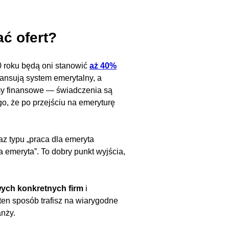
ać ofert?
 roku będą oni stanowić
aż 40%
nansują system emerytalny, a
emy finansowe — świadczenia są
o, że po przejściu na emeryturę
az typu „praca dla emeryta
 emeryta”. To dobry punkt wyjścia,
wych konkretnych firm
i
ten sposób trafisz na wiarygodne
anży.