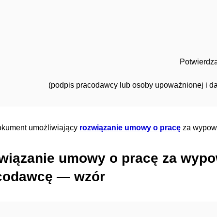
Potwierdz
(podpis pracodawcy lub osoby upoważnionej i d
okument umożliwiający
rozwiązanie umowy o pracę
za wypowi
wiązanie umowy o pracę za wypo
codawcę — wzór