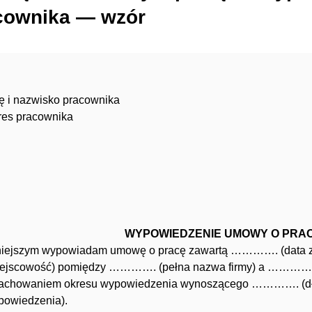
cownika — wzór
ę i nazwisko pracownika
res pracownika
WYPOWIEDZENIE UMOWY O PRA
niejszym wypowiadam umowę o pracę zawartą …………. (dat
iejscowość) pomiędzy …………. (pełna nazwa firmy) a …………. (
zachowaniem okresu wypowiedzenia wynoszącego …………. (dł
powiedzenia).