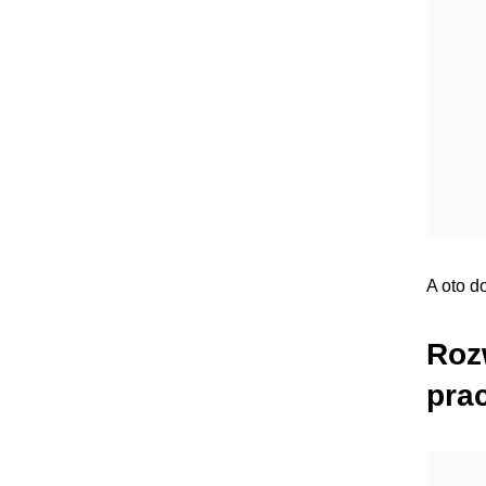
A oto d
Roz
pra