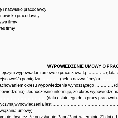
ę i nazwisko pracodawcy
anowisko pracodawcy
zwa firmy
es firmy
WYPOWIEDZENIE UMOWY O PRA
niejszym wypowiadam umowę o pracę zawartą …………. (dat
iejscowość) pomiędzy …………. (pełna nazwa firmy) a …………. (
zachowaniem okresu wypowiedzenia wynoszącego …………. (dł
powiedzenia). Jednocześnie informuję, że okres wypowiedzeni
…………………………. (data ostatniego dnia pracy pracownika
zyczyną wypowiedzenia jest ……………………………….…
związania umowy).
ormuję również, że przysługuje Panu/Pani, w terminie 21 dni od