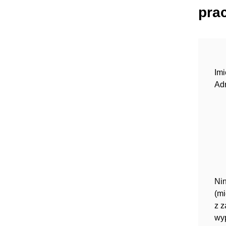
pra
Imi
Ad
Ni
(m
z 
wy