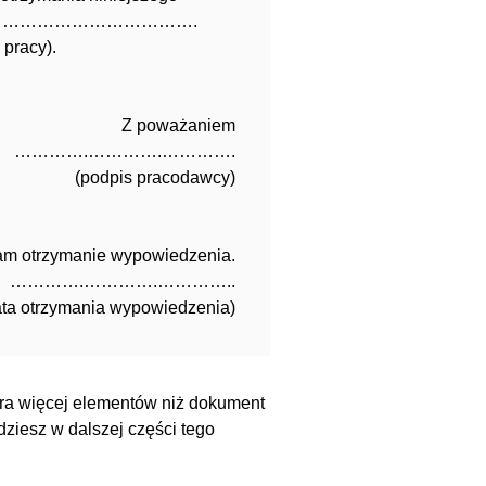
u Pracy ……………………………….
pracy).
Z poważaniem
………….………….………….
(podpis pracodawcy)
am otrzymanie wypowiedzenia.
………….………….…………..
ata otrzymania wypowiedzenia)
ra więcej elementów niż dokument
ziesz w dalszej części tego