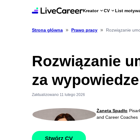
Kreator
CV
List motyw
»
»
Rozwiązanie um
Strona główna
Prawo pracy
Rozwiązanie u
za wypowiedze
Zaktualizowano 11 lutego 2026
Żaneta Spadło
Pisar
and Career Coaches
Stwórz CV