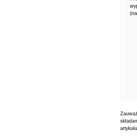
wy
(n
Zauważ
składan
artykułu