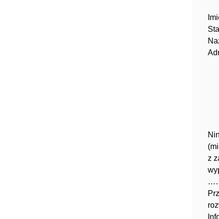
Imi
St
Na
Adr
Ni
(m
z 
wy
……
Pr
ro
Inf