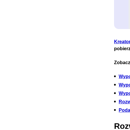
Kreato
pobier
Zobacz
Wypo
Wypo
Wypo
Rozw
Poda
Roz