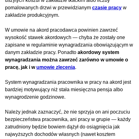
uszytych koszul w zakładzie tkackim albo liczby
pomalowanych drzwi w przewidzianym
czasie pracy
w
zakładzie produkcyjnym.
W umowie na akord pracodawca powinien zawrzeć
wysokość stawek akordowych — chyba że zostały one
zapisane w regulaminie wynagradzania obowiązującym w
danym zakładzie pracy. Ponadto
akordowy system
wynagradzania można zawrzeć zarówno w umowie o
pracę, jak i w
umowie zlecenia
.
System wynagradzania pracownika w pracy na akord jest
bardziej motywujący niż stała miesięczna pensja albo
wynagrodzenie godzinowe.
Należy jednak zaznaczyć, że nie sprzyja on ani poczuciu
bezpieczeństwa pracownika, ani pracy w grupie — każdy
zatrudniony będzie bowiem dążył do osiągnięcia jak
najwyższych dochodów własnych (nawet kosztem