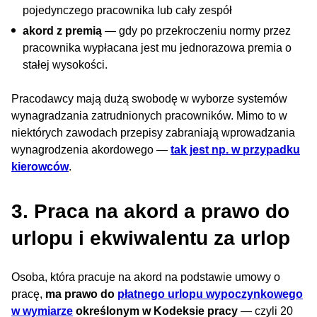
pojedynczego pracownika lub cały zespół
akord z premią
— gdy po przekroczeniu normy przez
pracownika wypłacana jest mu jednorazowa premia o
stałej wysokości.
Pracodawcy mają dużą swobodę w wyborze systemów
wynagradzania zatrudnionych pracowników. Mimo to w
niektórych zawodach przepisy zabraniają wprowadzania
wynagrodzenia akordowego —
tak jest np. w przypadku
kierowców
.
3. Praca na akord a prawo do
urlopu i ekwiwalentu za urlop
Osoba, która pracuje na akord na podstawie umowy o
pracę,
ma prawo do
płatnego urlopu wypoczynkowego
w wymiarze
określonym w Kodeksie pracy
— czyli 20