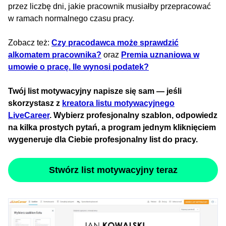
przez liczbę dni, jakie pracownik musiałby przepracować
w ramach normalnego czasu pracy.
Zobacz też:
Czy pracodawca może sprawdzić
alkomatem pracownika?
oraz
Premia uznaniowa w
umowie o pracę. Ile wynosi podatek?
Twój list motywacyjny napisze się sam — jeśli
skorzystasz z
kreatora listu motywacyjnego
LiveCareer
. Wybierz profesjonalny szablon, odpowiedz
na kilka prostych pytań, a program jednym kliknięciem
wygeneruje dla Ciebie profesjonalny list do pracy.
Stwórz list motywacyjny teraz