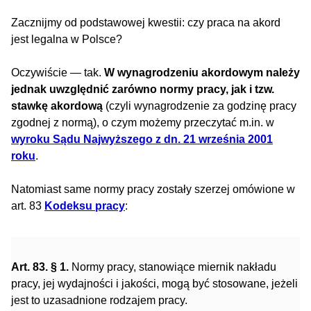
Zacznijmy od podstawowej kwestii: czy praca na akord
jest legalna w Polsce?
Oczywiście — tak.
W wynagrodzeniu akordowym należy
jednak uwzględnić zarówno normy pracy, jak i tzw.
stawkę akordową
(czyli wynagrodzenie za godzinę pracy
zgodnej z normą), o czym możemy przeczytać m.in. w
wyroku Sądu Najwyższego z dn. 21 września 2001
roku
.
Natomiast same normy pracy zostały szerzej omówione w
art. 83
Kodeksu pracy
:
Art. 83. § 1.
Normy pracy, stanowiące miernik nakładu
pracy, jej wydajności i jakości, mogą być stosowane, jeżeli
jest to uzasadnione rodzajem pracy.