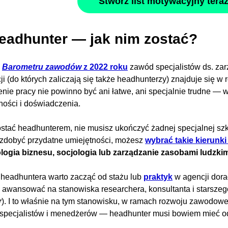
Stwórz list motywacyjny tera
Headhunter — jak nim zostać?
g
Barometru zawodów
z 2022 roku
zawód specjalistów ds. zar
cji (do których zaliczają się także headhunterzy) znajduje się 
enie pracy nie powinno być ani łatwe, ani specjalnie trudne — 
ności i doświadczenia.
stać headhunterem, nie musisz ukończyć żadnej specjalnej szko
zdobyć przydatne umiejętności, możesz
wybrać takie kierunki
logia biznesu, socjologia lub zarządzanie zasobami ludzki
 headhuntera warto zacząć od stażu lub
praktyk
w agencji dora
awansować na stanowiska researchera, konsultanta i starszeg
r
). I to właśnie na tym stanowisku, w ramach rozwoju zawodow
 specjalistów i menedżerów — headhunter musi bowiem mieć 