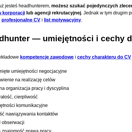
 już jesteś headhunterem,
możesz szukać pojedynczych zleceń
 korporacji
lub agencji rekrutacyjnej
. Jednak w tym drugim p
ć
profesjonalne CV
i
list motywacyjny
.
dhunter — umiejętności i cechy 
zykładowe
kompetencje zawodowe
i
cechy charakteru do CV
nięte umiejętności negocjacyjne
wienie na realizację celów
na organizacja pracy i dyscyplina
ałość, cierpliwość
ętności komunikacyjne
ość nawiązywania kontaktów
 obserwacji
a znajomość prawa pracy