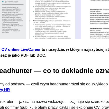
r CV online LiveCareer
to narzędzie, w którym najszybciej s
zesz je jako PDF lub DOC.
Headhunter — co to dokładnie ozn
my od podstaw — czyli czym headhunter różni się od zwykłego 
ży HR
.
rekruter — jak sama nazwa wskazuje — zajmuje się szeroko poj
ali do firmy (publikuje oferty pracy, czyta i selekcjonuje CV, pr