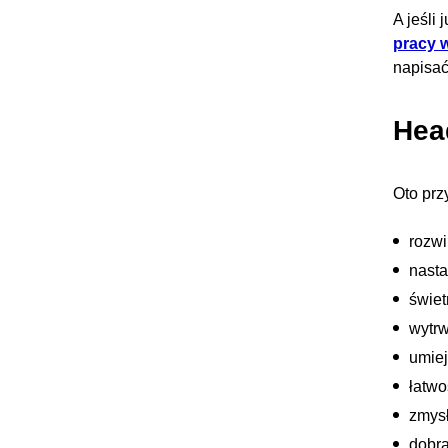
A jeśli
pracy w
napisa
Hea
Oto pr
rozwi
nasta
świet
wytrw
umiej
łatw
zmysł
dobr