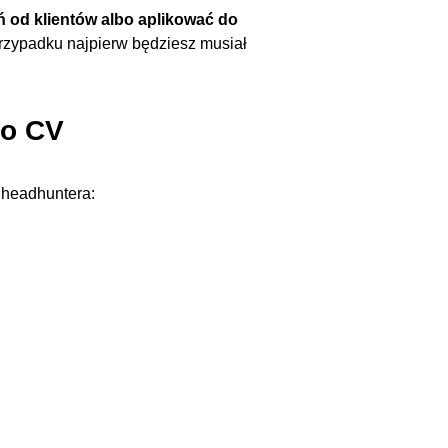
 od klientów albo aplikować do
rzypadku najpierw będziesz musiał
do CV
headhuntera: