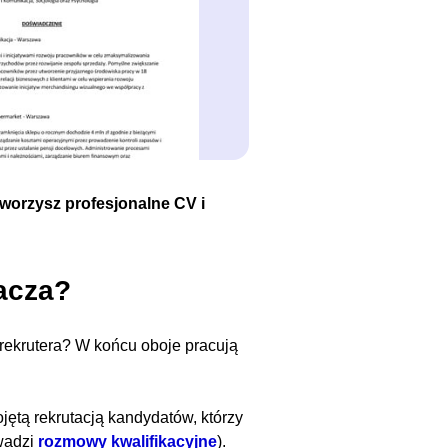
tworzysz profesjonalne CV i
acza?
rekrutera? W końcu oboje pracują
ętą rekrutacją kandydatów, którzy
owadzi
rozmowy kwalifikacyjne
).