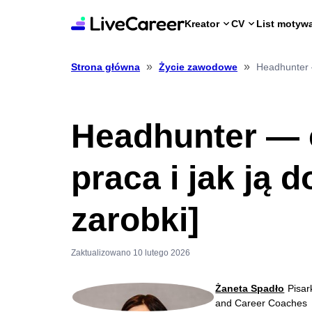
Kreator
CV
List motyw
»
»
Headhunter —
Strona główna
Życie zawodowe
Headhunter — c
praca i jak ją d
zarobki]
Zaktualizowano 10 lutego 2026
Żaneta Spadło
Pisar
and Career Coaches