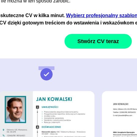
i ile można w ten sposób zarobić.
 skuteczne CV w kilka minut.
Wybierz profesjonalny szablo
 CV dzięki gotowym treściom do wstawienia i wskazówkom 
Stwórz CV teraz