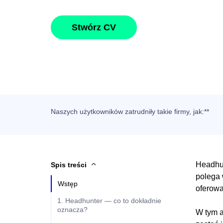
Stwórz CV
Naszych użytkowników
zatrudniły takie firmy, jak
:**
Headhun
Spis treści
polega 
Wstęp
oferowa
1. Headhunter — co to dokładnie
oznacza?
W tym a