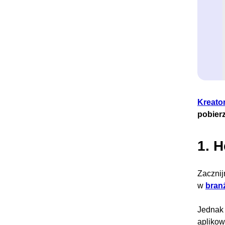
Kreato
pobier
1. 
Zacznij
w
bran
Jednak 
aplikow