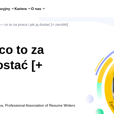
acyjny
Kariera
O nas
 co to za praca i jak ją dostać [+ zarobki]
o to za
ostać [+
Życ
ka, Professional Association of Resume Writers