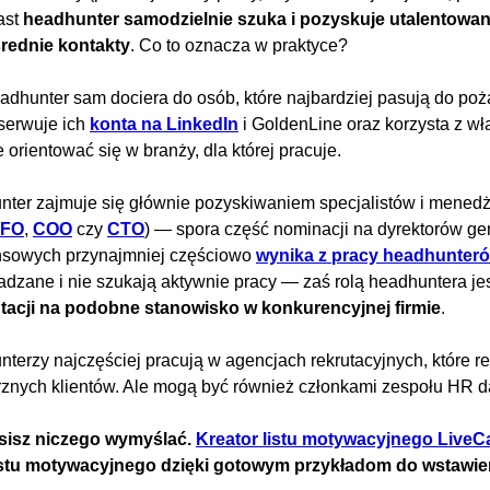
ast
headhunter samodzielnie szuka i pozyskuje utalentowa
rednie kontakty
. Co to oznacza w praktyce?
adhunter sam dociera do osób, które najbardziej pasują do po
serwuje ich
konta na LinkedIn
i GoldenLine oraz korzysta z wł
e orientować się w branży, dla której pracuje.
ter zajmuje się głównie pozyskiwaniem specjalistów i mened
FO
,
COO
czy
CTO
) — spora część nominacji na dyrektorów ge
nsowych przynajmniej częściowo
wynika z pracy headhunter
dzane i nie szukają aktywnie pracy — zaś rolą headhuntera jes
utacji na podobne stanowisko w konkurencyjnej firmie
.
terzy najczęściej pracują w agencjach rekrutacyjnych, które rea
znych klientów. Ale mogą być również członkami zespołu HR dan
sisz niczego wymyślać.
Kreator listu motywacyjnego LiveC
listu motywacyjnego dzięki gotowym przykładom do wstawi