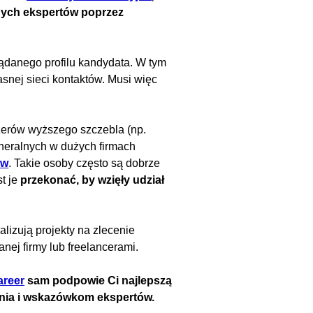
nych ekspertów poprzez
żądanego profilu kandydata. W tym
asnej sieci kontaktów. Musi więc
żerów wyższego szczebla (np.
neralnych w dużych firmach
ów
. Takie osoby często są dobrze
t je
przekonać, by wzięły udział
lizują projekty na zlecenie
ej firmy lub freelancerami.
areer
sam podpowie Ci najlepszą
enia i wskazówkom ekspertów.