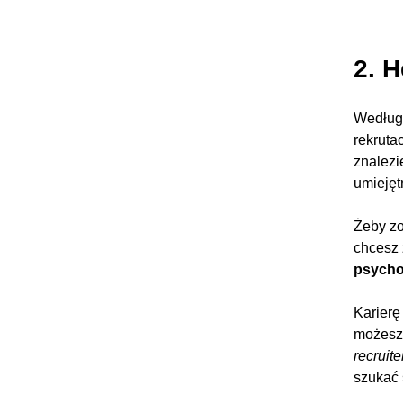
2. 
Wedłu
rekruta
znalezi
umiejęt
Żeby zo
chcesz 
psycho
Karierę
możesz 
recruite
szukać