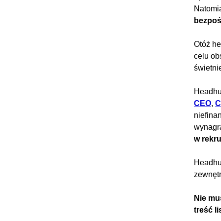
Natomi
bezpoś
Otóż he
celu ob
świetni
Headhun
CEO
,
C
niefina
wynagra
w rekr
Headhun
zewnętr
Nie mu
treść 