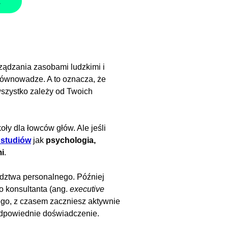
z
ządzania zasobami ludzkimi i
w równowadze. A to oznacza, że
wszystko zależy od Twoich
ły dla łowców głów. Ale jeśli
 studiów
jak
psychologia,
mi
.
dztwa personalnego. Później
o konsultanta (ang.
executive
ego, z czasem zaczniesz aktywnie
odpowiednie doświadczenie.