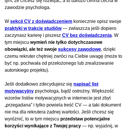
tym, że chcesz się rozwijać, a to bardzo cenna cecha w
zawodzie psychologa.
W
sekcji CV z doświadczeniem
koniecznie opisz swoje
praktyki w trakcie studiów
— zwłaszcza jeśli dopiero
zaczynasz karierę i piszesz
CV bez doświadczenia
. W
tym miejscu
wymień nie tylko dotychczasowe
obowiązki, ale też swoje
sukcesy zawodowe
, dzięki
czemu rekruter chętniej zwróci na Ciebie uwagę (może to
być np. pochwała od przełożonego lub zrealizowanie
autorskiego projektu).
Jeśli dodatkowo zdecydujesz się
napisać list
motywacyjny
psychologa, bądź ostrożny. Większość
wzorów listów motywacyjnych w internecie jest zbyt
„przegadana” i tylko powiela treść CV — a taki dokument
nie ma dla rekrutera żadnej wartości. Jeśli chcesz się
wyróżnić, to w tym miejscu
przedstaw potencjalne
korzyści wynikające z Twojej pracy
— np. wyjaśnij, w