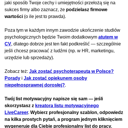
jaki sposób Twoje cechy i umiejętności przełożą się na
sukces firmy albo zaznacz, że
podzielasz firmowe
wartości
(o ile jest to prawda).
Poza tym w każdym innym zawodzie ukończenie studiów
psychologicznych będzie Twoim dodatkowym
atutem w
CV
, dlatego dobrze jest ten fakt podkreślić — szczególnie
jeśli chcesz pracować z ludźmi (np. w HR, marketingu,
urzędzie lub sprzedaży).
Zobacz też:
Jak zostać psychoterapeutą w Polsce?
Porady
i
Jak zostać opiekunem osoby
niepełnosprawnej dorosłej?
.
Twój list motywacyjny napisze się sam — jeśli
skorzystasz z
kreatora listu motywacyjnego
LiveCareer
. Wybierz profesjonalny szablon, odpowiedz
na kilka prostych pytań, a program jednym kliknięciem
wygeneruje dla Ciebie profesjonalny list do pracy.