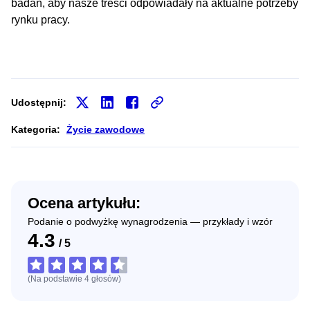
badań, aby nasze treści odpowiadały na aktualne potrzeby
rynku pracy.
Udostępnij:
Kategoria:
Życie zawodowe
Ocena artykułu:
Podanie o podwyżkę wynagrodzenia — przykłady i wzór
4.3
/
5
(Na podstawie
4
głosów
)