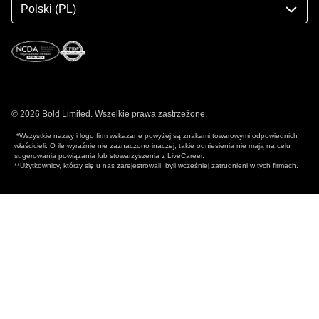
Polski (PL)
© 2026 Bold Limited. Wszelkie prawa zastrzeżone.
*Wszystkie nazwy i logo firm wskazane powyżej są znakami towarowymi odpowiednich
właścicieli. O ile wyraźnie nie zaznaczono inaczej, takie odniesienia nie mają na celu
sugerowania powiązania lub stowarzyszenia z LiveCareer.
**Użytkownicy, którzy się u nas zarejestrowali, byli wcześniej zatrudnieni w tych firmach.