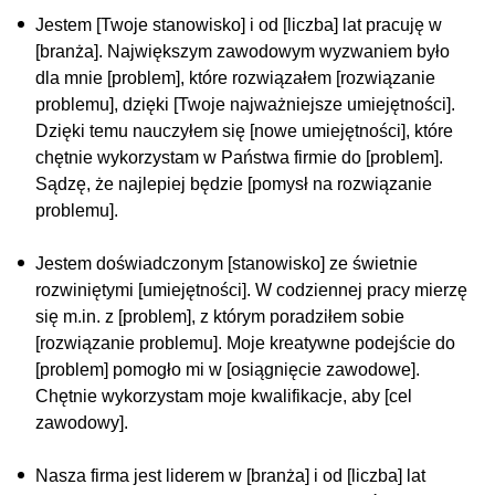
Jestem [Twoje stanowisko] i od [liczba] lat pracuję w
[branża]. Największym zawodowym wyzwaniem było
dla mnie [problem], które rozwiązałem [rozwiązanie
problemu], dzięki [Twoje najważniejsze umiejętności].
Dzięki temu nauczyłem się [nowe umiejętności], które
chętnie wykorzystam w Państwa firmie do [problem].
Sądzę, że najlepiej będzie [pomysł na rozwiązanie
problemu].
Jestem doświadczonym [stanowisko] ze świetnie
rozwiniętymi [umiejętności]. W codziennej pracy mierzę
się m.in. z [problem], z którym poradziłem sobie
[rozwiązanie problemu]. Moje kreatywne podejście do
[problem] pomogło mi w [osiągnięcie zawodowe].
Chętnie wykorzystam moje kwalifikacje, aby [cel
zawodowy].
Nasza firma jest liderem w [branża] i od [liczba] lat