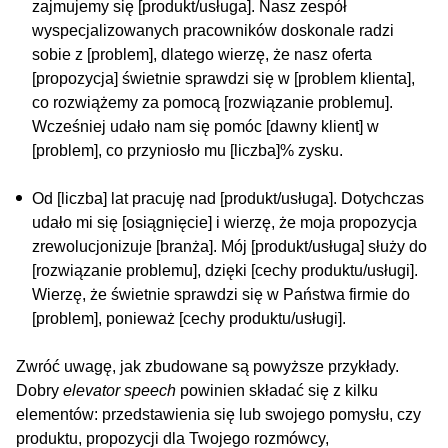
zajmujemy się [produkt/usługa]. Nasz zespół
wyspecjalizowanych pracowników doskonale radzi
sobie z [problem], dlatego wierzę, że nasz oferta
[propozycja] świetnie sprawdzi się w [problem klienta],
co rozwiążemy za pomocą [rozwiązanie problemu].
Wcześniej udało nam się pomóc [dawny klient] w
[problem], co przyniosło mu [liczba]% zysku.
Od [liczba] lat pracuję nad [produkt/usługa]. Dotychczas
udało mi się [osiągnięcie] i wierzę, że moja propozycja
zrewolucjonizuje [branża]. Mój [produkt/usługa] służy do
[rozwiązanie problemu], dzięki [cechy produktu/usługi].
Wierzę, że świetnie sprawdzi się w Państwa firmie do
[problem], ponieważ [cechy produktu/usługi].
Zwróć uwagę, jak zbudowane są powyższe przykłady.
Dobry
elevator speech
powinien składać się z kilku
elementów: przedstawienia się lub swojego pomysłu, czy
produktu, propozycji dla Twojego rozmówcy,