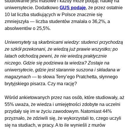
studiowanie jest masowe i każdy może podjąć naukę na
uniwersytecie. Dodatkowo
GUS podaje
, że przez ostatnie
10 lat liczba studiujących w Polsce znacznie się
zmniejszyła — liczba studentów zmalała o 36,2%, a
absolwentów o 25,5%.
Uniwersytety są skarbnicami wiedzy: studenci przychodzą
ze szkół przekonani, że wiedzą już prawie wszystko; po
latach odchodzą pewni, że nie wiedzą praktycznie
niczego. Gdzie się podziewa ta wiedza? Zostaje na
uniwersytecie, gdzie jest starannie suszona i składana w
magazynach
— to słowa Terry’ego Pratchetta, słynnego
brytyjskiego pisarza. Czy ma rację?
Wśród ankietowanych przez nas osób, które studiowały, aż
55% uważa, że wiedza i umiejętności zdobyte na uczelni
przydały się im w życiu zawodowym. Natomiast 44%
przyznało, że zdziwili się, że wykorzystali to, czego uczyli
się na studiach, w pracy. A to ile wynieśli z murów