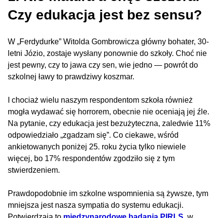
Czy edukacja jest bez sensu?
W „Ferdydurke” Witolda Gombrowicza główny bohater, 30-
letni Józio, zostaje wysłany ponownie do szkoły. Choć nie
jest pewny, czy to jawa czy sen, wie jedno — powrót do
szkolnej ławy to prawdziwy koszmar.
I chociaż wielu naszym respondentom szkoła również
mogła wydawać się horrorem, obecnie nie oceniają jej źle.
Na pytanie, czy edukacja jest bezużyteczna, zaledwie 11%
odpowiedziało „zgadzam się”. Co ciekawe, wśród
ankietowanych poniżej 25. roku życia tylko niewiele
więcej, bo 17% respondentów zgodziło się z tym
stwierdzeniem.
Prawdopodobnie im szkolne wspomnienia są żywsze, tym
mniejsza jest nasza sympatia do systemu edukacji.
Potwierdzają to
międzynarodowe badania PIRLS
, w