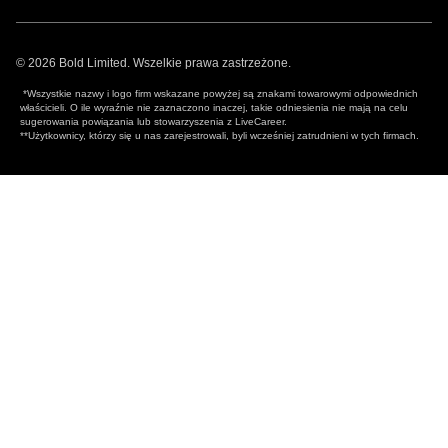
© 2026 Bold Limited. Wszelkie prawa zastrzeżone.
*Wszystkie nazwy i logo firm wskazane powyżej są znakami towarowymi odpowiednich
właścicieli. O ile wyraźnie nie zaznaczono inaczej, takie odniesienia nie mają na celu
sugerowania powiązania lub stowarzyszenia z LiveCareer.
**Użytkownicy, którzy się u nas zarejestrowali, byli wcześniej zatrudnieni w tych firmach.