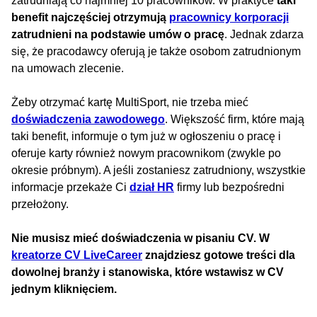
zatrudniają co najmniej 10 pracowników. W praktyce
taki
benefit najczęściej otrzymują
pracownicy korporacji
zatrudnieni na podstawie umów o pracę
. Jednak zdarza
się, że pracodawcy oferują je także osobom zatrudnionym
na umowach zlecenie.
Żeby otrzymać kartę MultiSport, nie trzeba mieć
doświadczenia zawodowego
. Większość firm, które mają
taki benefit, informuje o tym już w ogłoszeniu o pracę i
oferuje karty również nowym pracownikom (zwykle po
okresie próbnym). A jeśli zostaniesz zatrudniony, wszystkie
informacje przekaże Ci
dział HR
firmy lub bezpośredni
przełożony.
Nie musisz mieć doświadczenia w pisaniu CV. W
kreatorze CV LiveCareer
znajdziesz gotowe treści dla
dowolnej branży i stanowiska, które wstawisz w CV
jednym kliknięciem.