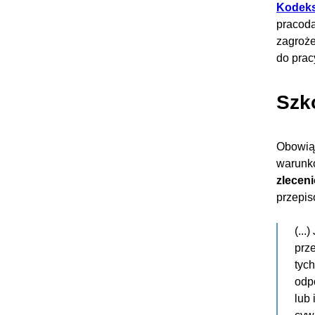
Kodeks
pracod
zagroże
do prac
Szk
Obowią
warunk
zlecen
przepis
(..
prz
tyc
odp
lub