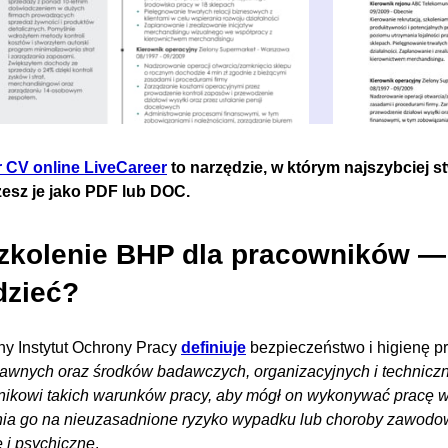
r CV online LiveCareer
to narzędzie, w którym najszybciej s
zesz je jako PDF lub DOC.
Szkolenie BHP dla pracowników —
dzieć?
ny Instytut Ochrony Pracy
definiuje
bezpieczeństwo i higienę pr
awnych oraz środków badawczych, organizacyjnych i techniczn
ikowi takich warunków pracy, aby mógł on wykonywać pracę w
ia go na nieuzasadnione ryzyko wypadku lub choroby zawodo
e i psychiczne
.