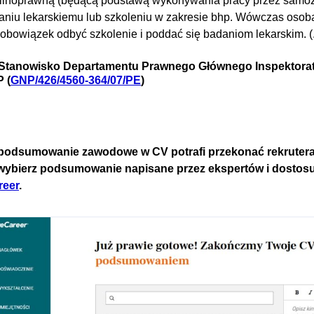
ilnoprawną (będącą podstawą wykonywania pracy przez samoza
aniu lekarskiemu lub szkoleniu w zakresie bhp. Wówczas osoba
 obowiązek odbyć szkolenie i poddać się badaniom lekarskim. (.
Stanowisko Departamentu Prawnego Głównego Inspektoratu
 (
GNP/426/4560-364/07/PE
)
podsumowanie zawodowe w CV potrafi przekonać rekrutera
wybierz podsumowanie napisane przez ekspertów i dostosu
reer
.