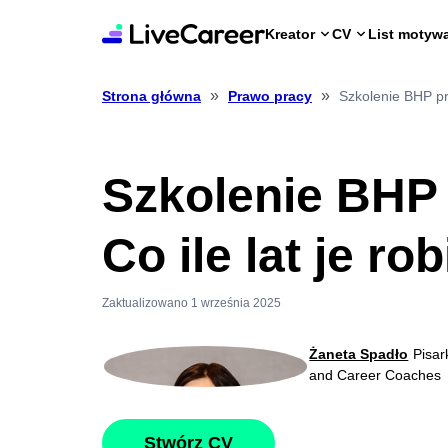
Kreator
CV
List motyw
»
»
Szkolenie BHP pra
Strona główna
Prawo pracy
Szkolenie BHP
Co ile lat je ro
Zaktualizowano 1 września 2025
Żaneta Spadło
Pisar
and Career Coaches
Stwórz CV