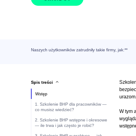
Naszych użytkowników
zatrudniły takie firmy, jak
:**
Szkolen
Spis treści
bezpiec
Wstęp
urazom,
1. Szkolenie BHP dla pracowników —
co musisz wiedzieć?
W tym a
wyglądaj
2. Szkolenie BHP wstępne i okresowe
— ile trwa i jak często je robić?
wstępn
3. Szkolenie BHP w praktyce — jak