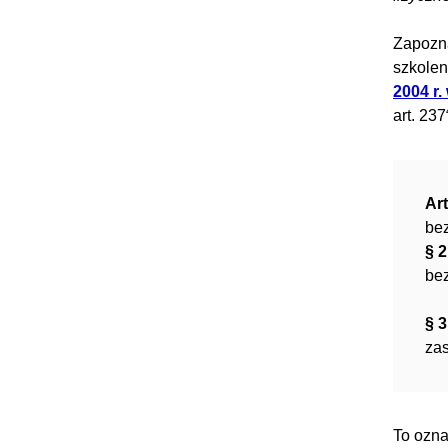
Zapozn
szkolen
2004 r.
art. 237
Art
bez
§ 2
bez
§ 3
zas
To ozna