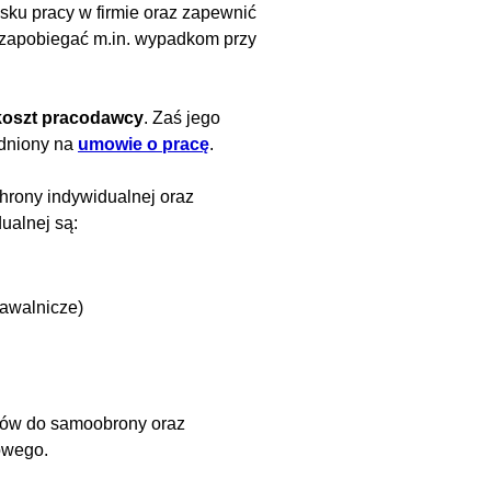
sku pracy w firmie oraz zapewnić
a zapobiegać m.in. wypadkom przy
koszt pracodawcy
. Zaś jego
udniony na
umowie o pracę
.
hrony indywidualnej oraz
ualnej są:
pawalnicze)
otów do samoobrony oraz
owego.