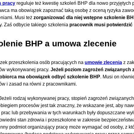
 pracy
reguluje też kwestię szkoleń BHP dla nowo przyjętyc
awca ma obowiązek zapoznać taką osobę z oceną ryzyka zawo
niami. Musi też
zorganizować dla niej wstępne szkolenie B
y. Zaś odbycie takiego szkolenia
pracownik musi potwierdzić 
olenie BHP a umowa zlecenie
zek przeszkolenia osób pracujących na
umowie zlecenia
z zak
ów wykonywanej pracy.
Jeżeli poziom zagrożeń związanych z
iobiorca ma obowiązek odbyć szkolenie BHP
. Musi on równi
ów i zasad na równi z pracownikami.
.) Jeżeli rodzaj wykonywanej pracy, stopień zagrożeń związanyc
ebiegiem procesów jest tak znaczny, że wskazane jest, aby n
h prac lub przebywania w tych warunkach były dopuszczane wył
owiedni stan zdrowia i przeszkolone w zakresie bezpieczeństwa
 inny podmiot organizujący pracę może wymagać od osoby, z k