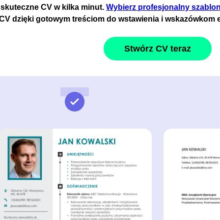
 skuteczne CV w kilka minut.
Wybierz profesjonalny szablo
 CV dzięki gotowym treściom do wstawienia i wskazówkom 
Stwórz CV teraz