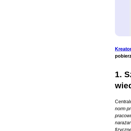
Kreato
pobier
1. 
wie
Central
norm pr
pracown
narażan
fizyczn