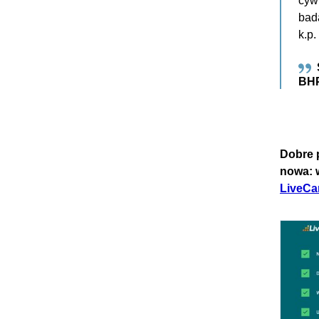
cyw
bad
k.p.
BHP
Dobre 
nowa: 
LiveCa