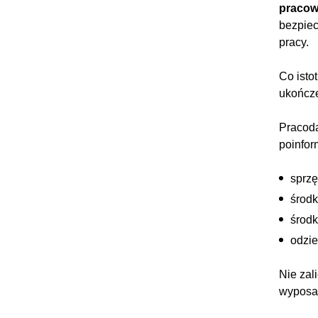
praco
bezpiec
pracy.
Co ist
ukończe
Pracoda
poinfor
sprzę
środk
środk
odzie
Nie zal
wyposaż