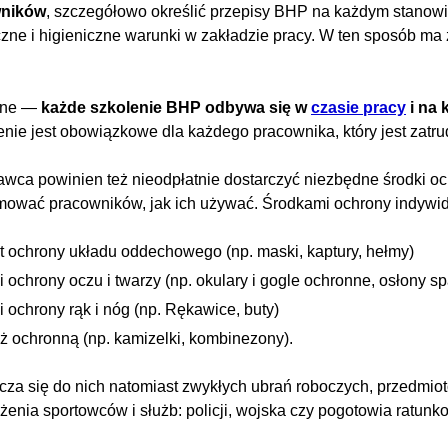
wników
, szczegółowo określić przepisy BHP na każdym stanowi
zne i higieniczne warunki w zakładzie pracy. W ten sposób m
otne —
każde szkolenie BHP odbywa się w
czasie pracy
i na 
nie jest obowiązkowe dla każdego pracownika, który jest zatr
wca powinien też nieodpłatnie dostarczyć niezbędne środki oc
mować pracowników, jak ich używać. Środkami ochrony indywid
t ochrony układu oddechowego (np. maski, kaptury, hełmy)
i ochrony oczu i twarzy (np. okulary i gogle ochronne, osłony s
i ochrony rąk i nóg (np. Rękawice, buty)
ż ochronną (np. kamizelki, kombinezony).
icza się do nich natomiast zwykłych ubrań roboczych, przedmi
enia sportowców i służb: policji, wojska czy pogotowia ratunk