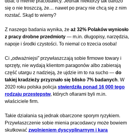
dbać o mienie pracodawcy. Jednak niektórzy tak bardzo
się o nie troszczą, że… nawet po pracy nie chcą się z nim
rozstać. Skąd to wiemy?
Z naszego badania wynika, że
aż 32% Polaków wyniosło
z pracy drobne przedmioty
— m.in. długopisy, narzędzia,
napoje i środki czystości. To niemal co trzecia osoba!
Ci „odważniejsi” przywłaszczają sobie firmowe towary i
sprzęty, nie wydają klientom paragonów albo zabierają
część utargu z nadzieją, że ujdzie im to na sucho —
do
takiej kradzieży przyznało się blisko 7% badanych
. W
2020 roku polska policja
stwierdziła ponad 16 000 tego
rodzaju przestępstw
, których ofiarami byli m.in.
właściciele firm.
Takie działania są jednak obarczone sporym ryzykiem.
Przywłaszczenie sobie mienia pracodawcy może bowiem
skutkować
zwolnieniem dyscyplinarnym i karą