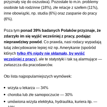
przyznały się do oszustwa). Pozostałe to m.in. problemy
osobiste lub rodzinne (18%), złe relacje z szefem (11%),
inne obowiązki, np. studia (6%) oraz zaspanie do pracy
(6%).
Poza tym
ponad 39% badanych Polaków przyznaje, że
zdarzyło im się wyjść wcześniej z pracy, podając
nieprawdziwy powód
. Co prawda, nasi rodacy wypadają
tutaj zdecydowanie lepiej niż np. Amerykanie (spośród
których
tylko 4% nigdy nie skłamało, by wyjść
wcześniej z pracy
), ale te statystyki i tak są alarmujące —
zwłaszcza dla pracodawców.
Oto lista najpopularniejszych wymówek:
wizyta u lekarza — 34%
choroba lub złe samopoczucie — 30%
umówiona wizyta elektryka, hydraulika, kuriera itp. —