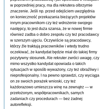
w poprzedniej pracy, ma dla rekrutera olbrzymie
znaczenie. Jeśli np. przed odejściem uwzględnia
on konieczność przekazania bieżących projektów
innym pracownikom czy też wdrożenie swojego
następcy, to jest duża szansa, że w nowej firmie
również zadba o dobro zespołu czy też pracodawcy
w szerszym ujęciu. Oczywiście są pracodawcy,
którzy źle traktują pracowników i wtedy trudno
oczekiwać, że kandydat będzie miał do takiej firmy
pozytywny stosunek. Ale rekruter zwróci uwagę, czy
mimo wszystko kandydat opowiada o takich
sytuacjach w sposób wyważony, czy też obraźliwy i
nieprofesjonalny. I na pewno sprawdzi, czy wyciąga
on ze swoich porażek wnioski, czy też
każdorazowo umieszcza winę na zewnątrz — w
przełożonym, współpracownikach, samych
zadaniach czy procedurach — bez żadnej
autorefleksji.