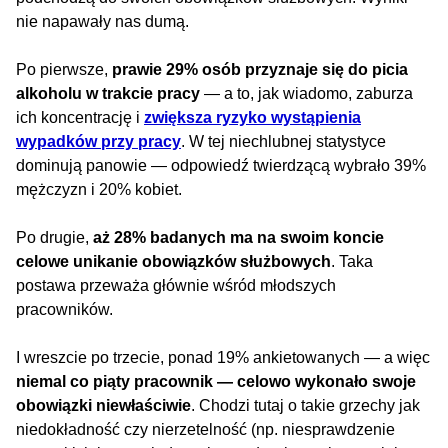
nie napawały nas dumą.
Po pierwsze,
prawie 29% osób przyznaje się do picia
alkoholu w trakcie pracy
— a to, jak wiadomo, zaburza
ich koncentrację i
zwiększa ryzyko wystąpienia
wypadków przy pracy
. W tej niechlubnej statystyce
dominują panowie — odpowiedź twierdzącą wybrało 39%
mężczyzn i 20% kobiet.
Po drugie,
aż 28% badanych ma na swoim koncie
celowe unikanie obowiązków służbowych
. Taka
postawa przeważa głównie wśród młodszych
pracowników.
I wreszcie po trzecie, ponad 19% ankietowanych — a więc
niemal co piąty pracownik — celowo wykonało swoje
obowiązki niewłaściwie
. Chodzi tutaj o takie grzechy jak
niedokładność czy nierzetelność (np. niesprawdzenie