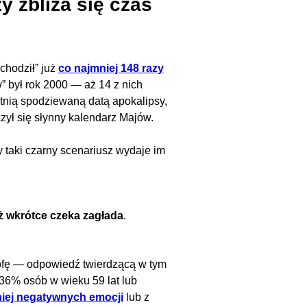
y zbliża się czas
chodził” już
co najmniej 148 razy
” był rok 2000 — aż 14 z nich
atnią spodziewaną datą apokalipsy,
zył się słynny kalendarz Majów.
 taki czarny scenariusz wydaje im
uż wkrótce czeka zagłada
.
rofę — odpowiedź twierdzącą w tym
 36% osób w wieku 59 lat lub
niej negatywnych emocji
lub z