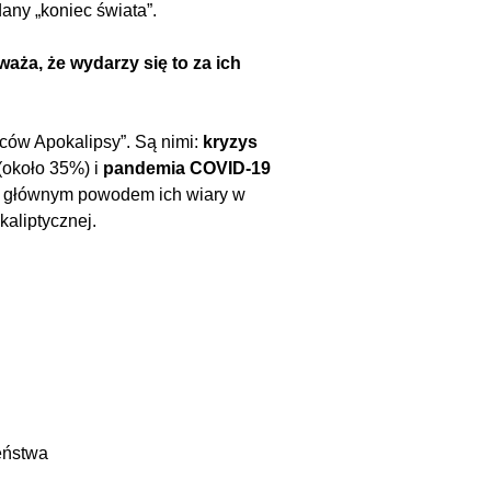
any „koniec świata”.
aża, że wydarzy się to za ich
źców Apokalipsy”. Są nimi:
kryzys
(około 35%) i
pandemia COVID-19
że głównym powodem ich wiary w
kaliptycznej.
eństwa