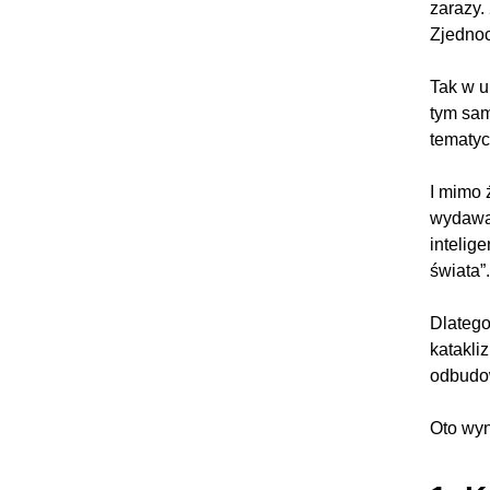
zarazy.
Zjednoc
Tak w u
tym sam
tematyc
I mimo 
wydawał
intelig
świata”.
Dlatego
katakli
odbudow
Oto wyn