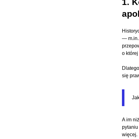
1. K
apo
History
— m.in.
przepow
o które
Dlatego
się pra
Jak
A im ni
pytaniu
więcej.