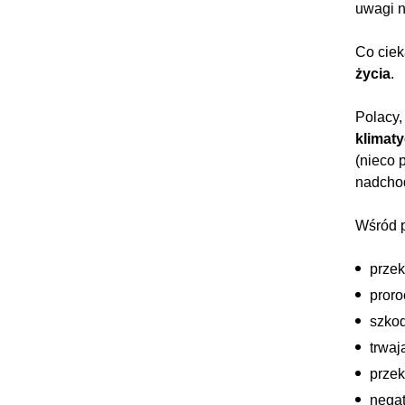
uwagi n
Co cie
życia
.
Polacy,
klimat
(nieco 
nadchod
Wśród p
przek
proro
szkod
trwaj
przek
negat