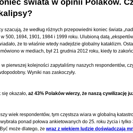
oniec świata w opinii Polaków. Cz
kalipsy?
cy szacują, że według różnych przepowiedni koniec świata „nad
 w 500, 1694, 1901, 1984 i 1999 roku. Ulubioną datą „ekspertów
iadało, że to właśnie wtedy nadejdzie globalny kataklizm. Ost
j mówiono w mediach, był 21 grudnia 2012 roku, kiedy to zakońc
 w pierwszej kolejności zapytaliśmy naszych respondentów, czy
wdopodobny. Wyniki nas zaskoczyły.
 się okazało,
aż 43% Polaków wierzy, że naszą cywilizację j
ższy wiek respondentów, tym częstsza wiara w globalną katast
 wybrała ponad połowa ankietowanych do 25. roku życia i tylko
 Być może dlatego, że
wraz z wiekiem ludzie doświadczają m