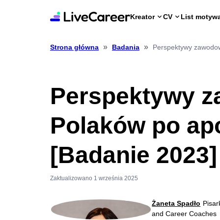
Kreator
CV
List motyw
»
»
Perspektywy zawodow
Strona główna
Badania
Perspektywy 
Polaków po apo
[Badanie 2023]
Zaktualizowano 1 września 2025
Żaneta Spadło
Pisar
and Career Coaches