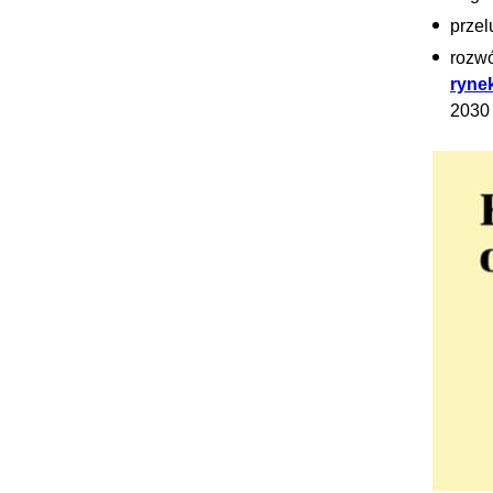
przel
rozwó
ryne
2030 