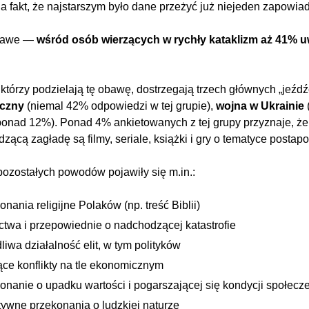
a fakt, że najstarszym było dane przeżyć już niejeden zapowiad
kawe —
wśród osób wierzących w rychły kataklizm aż 41% uw
 którzy podzielają tę obawę, dostrzegają trzech głównych „jeźd
yczny
(niemal 42% odpowiedzi w tej grupie),
wojna w Ukrainie
ponad 12%). Ponad 4% ankietowanych z tej grupy przyznaje, 
zącą zagładę są filmy, seriale, książki i gry o tematyce postapo
ozostałych powodów pojawiły się m.in.:
onania religijne Polaków (np. treść Biblii)
ctwa i przepowiednie o nadchodzącej katastrofie
liwa działalność elit, w tym polityków
ące konflikty na tle ekonomicznym
onanie o upadku wartości i pogarszającej się kondycji społecz
ywne przekonania o ludzkiej naturze