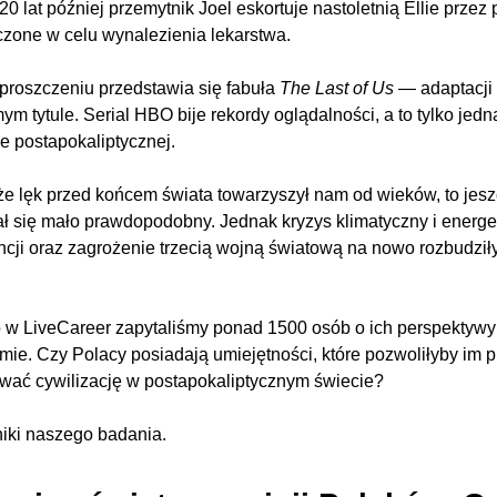
 20 lat później przemytnik Joel eskortuje nastoletnią Ellie prze
zone w celu wynalezienia lekarstwa.
proszczeniu przedstawia się fabuła
The Last of Us
— adaptacji 
ym tytule. Serial HBO bije rekordy oglądalności, a to tylko jedn
e postapokaliptycznej.
że lęk przed końcem świata towarzyszył nam od wieków, to jeszc
 się mało prawdopodobny. Jednak kryzys klimatyczny i energe
encji oraz zagrożenie trzecią wojną światową na nowo rozbudził
 w LiveCareer zapytaliśmy ponad 1500 osób o ich perspekty
zmie. Czy Polacy posiadają umiejętności, które pozwoliłyby im p
ać cywilizację w postapokaliptycznym świecie?
iki naszego badania.