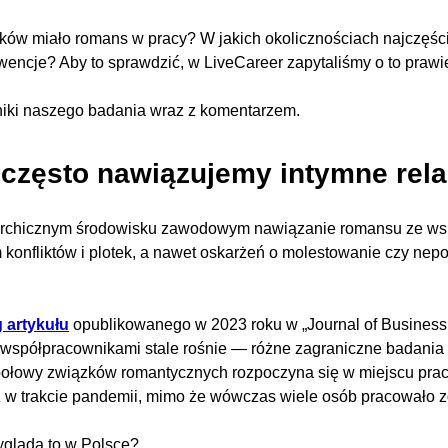
aków miało romans w pracy? W jakich okolicznościach najczęście
encje? Aby to sprawdzić, w LiveCareer zapytaliśmy o to prawi
iki naszego badania wraz z komentarzem.
 często nawiązujemy intymne rela
archicznym środowisku zawodowym nawiązanie romansu ze ws
 konfliktów i plotek, a nawet oskarżeń o molestowanie czy nep
 artykułu
opublikowanego w 2023 roku w „Journal of Business
współpracownikami stale rośnie — różne zagraniczne badania w
ołowy związków romantycznych rozpoczyna się w miejscu pracy
 w trakcie pandemii, mimo że wówczas wiele osób pracowało z
ygląda to w Polsce?