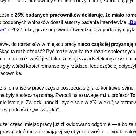
ym — oraz pracownicy średnich i dużych firm, zatrudniającyc
ześnie
26% badanych pracowników deklaruje, że miało rom
o podobnych wniosków doszli autorzy badania InterviewMe
„Bu
ce”
z 2022 roku, gdzie odpowiedź twierdzącą w podobnym pyt
kawe, do romansów w miejscu pracy
nieco częściej przyznają 
 Skąd ta rozbieżność? Być może wynika to z różnic społeczny
ch. Inna możliwość jest taka, że większy odsetek mężczyzn mia
 gdy wśród kobiet romanse były rzadsze, lecz częściej dotyczy
racownika.
dziś romanse w pracy często postrzega się jako kontrowersyjne,
a były społeczną normą. Zwrócił na to uwagę m.in. profesor To
 nie istnieje. Związki, randki i życie solo w XXI wieku”, w rozm
m w podcaście „W związku”:
użej części miejsc pracy już zlikwidowano odgórnie — albo za 
prawą odgórnie zmieniającej się obyczajowości — rynek matrymo