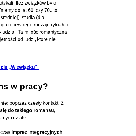
otykali. Ileż związków było
iemy do lat 60. czy 70., to
średniej), studia (dla
ymagało pewnego rodzaju rytuału i
 udział. Ta miłość romantyczna
ności od ludzi, które nie
cie „W związku”
ans w pracy?
nie: poprzez częsty kontakt. Z
się do takiego romansu,
amym dziale.
odczas
imprez integracyjnych