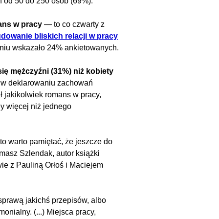
h od 50 do 250 osób (69%).
ans w pracy
— to co czwarty z
dowanie bliskich relacji w pracy
aniu wskazało 24% ankietowanych.
się mężczyźni (31%) niż kobiety
ch w deklarowaniu zachowań
ł jakikolwiek romans w pracy,
ły więcej niż jednego
 to warto pamiętać, że jeszcze do
masz Szlendak, autor książki
owie z Pauliną Orłoś i Maciejem
sprawą jakichś przepisów, albo
nialny. (...) Miejsca pracy,