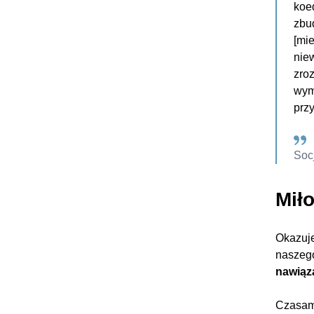
koed
zbud
[mie
niew
zro
wym
prz
Soc
Mił
Okazuje
naszego
nawiąz
Czasami