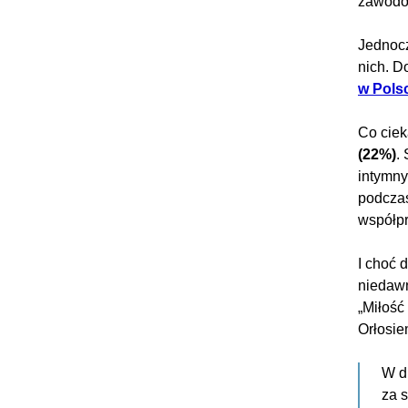
zawodow
Jednoc
nich. D
w Pols
Co cie
(22%)
.
intymny
podczas
współp
I choć 
niedawn
„Miłość
Orłosie
W d
za s