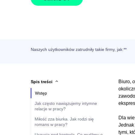
Naszych użytkowników
zatrudniły takie firmy, jak
:**
Biuro,
o
Spis treści
okolicz
Wstęp
zawodow
ekspres
Jak często nawiązujemy intymne
relacje w pracy?
Dla wie
Miłość zza biurka. Jak rodzi się
romans w pracy?
Jednak 
tymi, k
Uczucia pod kontrolą. Co myślimy o