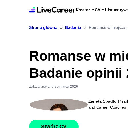
Kreator
CV
List motyw
»
»
Romanse w miejscu pr
Strona główna
Badania
Romanse w mie
Badanie opinii
Zaktualizowano 20 marca 2026
Żaneta Spadło
Pisar
and Career Coaches
Stwórz CV