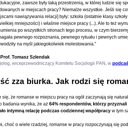
ukacyjne, zawsze były taką przestrzenią, w której ludzie się sp
owanych w miejscach pracy? Niemalże wszystkie. Jeśli się cofn
jscami nawiązywania relacji] były: szkoła (ostatnie klasy szkoły 
ielkiej mniejszości) i właśnie miejsce pracy (...). Ale to też w
zumienia po wszystkich stronach tego procesu, w czym bierzemy
agała pewnego rozpoznania, pewnego rytuału i pewnych umiejęt
ywodziły na myśl jakiegokolwiek molestowania.”
Prof. Tomasz Szlendak
jolog, wiceprzewodniczący Komitetu Socjologii PAN, w
podcaś
ość zza biurka. Jak rodzi się rom
 się, że romanse w miejscu pracy na ogół zaczynają się natural
 badania wynika, że aż
64% respondentów, którzy przyznali 
ało intymną relację podczas codziennej współpracy
w tym s
, choć o wiele rzadziej, romanse w pracy rozpoczynają się p