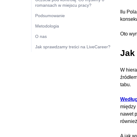
romansach w miejscu pracy?
Ilu Pol
Podsumowanie
konsekw
Metodologia
Oto wyn
O nas
Jak sprawdzamy treści na LiveCareer?
Jak
W hier
źródłem
tabu.
Według
między 
nawet p
również
A jak w